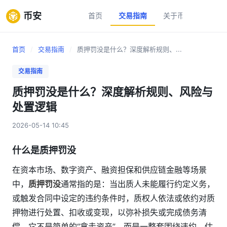
币安
首页
交易指南
关于币安
新手
首页
/
交易指南
/
质押罚没是什么？深度解析规则、...
交易指南
质押罚没是什么？深度解析规则、风险与
处置逻辑
2026-05-14 10:45
什么是质押罚没
在资本市场、数字资产、融资担保和供应链金融等场景
中，
质押罚没
通常指的是：当出质人未能履行约定义务，
或触发合同中设定的违约条件时，质权人依法或依约对质
押物进行处置、扣收或变现，以弥补损失或完成债务清
偿。它不是简单的“拿走资产”，而是一整套围绕违约、估