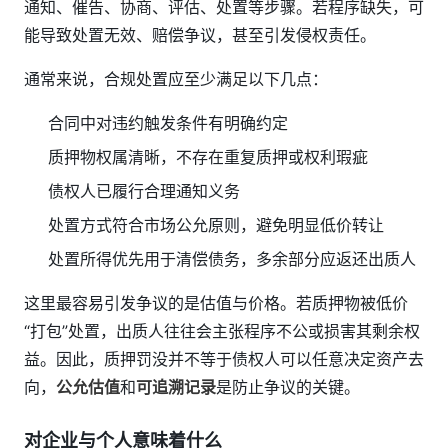
通知、催告、协商、评估、处置等步骤。若程序缺失，可
能导致处置无效、赔偿争议，甚至引发侵权责任。
通常来说，合规处置应至少满足以下几点：
合同中对违约触发条件有明确约定
质押物权属清晰，不存在重复质押或权利瑕疵
债权人已履行合理通知义务
处置方式符合市场公允原则，避免明显低价转让
处置所得优先用于清偿债务，多余部分应返还出质人
这里最容易引发争议的是估值与价格。若质押物被低价
“打包”处置，出质人往往会主张程序不公或损害其剩余权
益。因此，质押罚没并不等于债权人可以任意决定资产去
向，
公允估值
和
可追溯记录
是防止争议的关键。
对企业与个人意味着什么