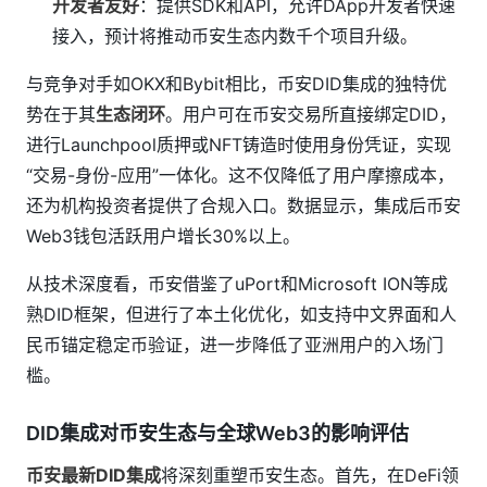
开发者友好
：提供SDK和API，允许DApp开发者快速
接入，预计将推动币安生态内数千个项目升级。
与竞争对手如OKX和Bybit相比，币安DID集成的独特优
势在于其
生态闭环
。用户可在币安交易所直接绑定DID，
进行Launchpool质押或NFT铸造时使用身份凭证，实现
“交易-身份-应用”一体化。这不仅降低了用户摩擦成本，
还为机构投资者提供了合规入口。数据显示，集成后币安
Web3钱包活跃用户增长30%以上。
从技术深度看，币安借鉴了uPort和Microsoft ION等成
熟DID框架，但进行了本土化优化，如支持中文界面和人
民币锚定稳定币验证，进一步降低了亚洲用户的入场门
槛。
DID集成对币安生态与全球Web3的影响评估
币安最新DID集成
将深刻重塑币安生态。首先，在DeFi领