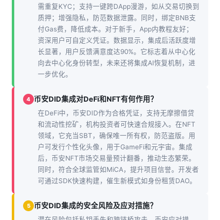
需重复KYC；支持一键跨DApp漫游，如从交易切换到
质押；增强隐私，防范数据泄露。同时，绑定BNB支
付Gas费，降低成本。对于新手，App内教程友好；
资深用户可自定义凭证。数据显示，集成后活跃度增
长显著，用户反馈满意度达90%。它标志着从中心化
向去中心化身份转型，未来还将集成AI恢复机制，进
一步优化。
币安DID集成对DeFi和NFT有何作用？
4
在DeFi中，币安DID作为合格凭证，支持无摩擦借贷
和流动性挖矿，机构投资者可快速合规接入。在NFT
领域，它充当SBT，确保唯一所有权，防范盗版。用
户可发行个性化头像，用于GameFi和元宇宙。集成
后，币安NFT市场交易量预计翻番，推动生态繁荣。
同时，符合全球监管如MiCA，提升项目信誉。开发者
可通过SDK快速构建，催生新模式如身份租赁DAO。
币安DID集成的安全风险及应对措施？
5
潜在风险包括私钥丢失和跨链桥攻击。币安应对措