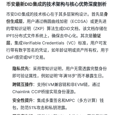
币安最新DID集成
的技术架构与核心优势深度剖析
币安DID集成的技术核心在于其多层架构设计。首先是
身
份生成层
，用户通过椭圆曲线加密（ECDSA）或更先进
的零知识证明（ZKP）算法生成DID文档，该文档存储在
IPFS分布式文件系统上，确保去中心化。其次是
验证
层
，集成Verifiable Credentials（VC）标准，用户可发
行带有数字签名的凭证，如年龄证明或资产所有权，用于
DeFi借贷或NFT交易。
隐私优先
：采用零知识证明，用户无需透露完整身份
即可验证属性，例如证明“年满18岁”而不暴露生日。
跨链互操作
：支持EVM兼容链和非EVM链，通过
Chainlink CCIP桥接实现身份漫游。
安全性提升
：集成多重签名和MPC（多方计算）钱
包，防范51%攻击和私钥泄露。