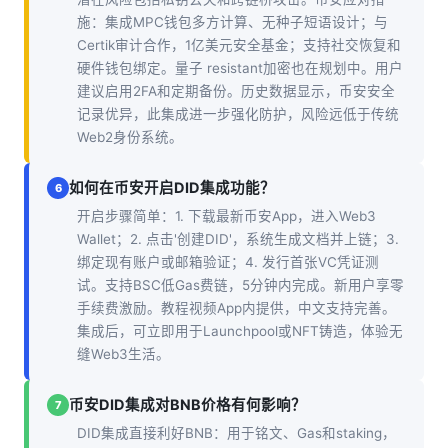
施：集成MPC钱包多方计算、无种子短语设计；与
Certik审计合作，1亿美元安全基金；支持社交恢复和
硬件钱包绑定。量子 resistant加密也在规划中。用户
建议启用2FA和定期备份。历史数据显示，币安安全
记录优异，此集成进一步强化防护，风险远低于传统
Web2身份系统。
如何在币安开启DID集成功能？
6
开启步骤简单：1. 下载最新币安App，进入Web3
Wallet；2. 点击'创建DID'，系统生成文档并上链；3.
绑定现有账户或邮箱验证；4. 发行首张VC凭证测
试。支持BSC低Gas费链，5分钟内完成。新用户享零
手续费激励。教程视频App内提供，中文支持完善。
集成后，可立即用于Launchpool或NFT铸造，体验无
缝Web3生活。
币安DID集成对BNB价格有何影响？
7
DID集成直接利好BNB：用于铭文、Gas和staking，