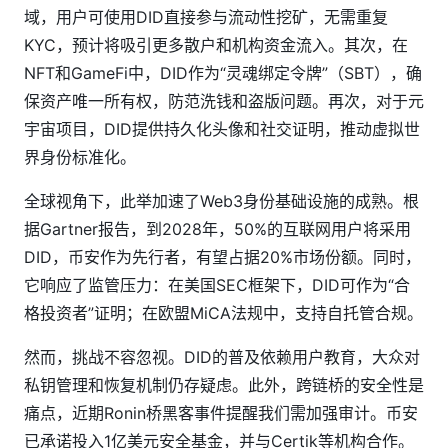
域，用户可使用DID直接参与流动性挖矿，无需重复
KYC，预计将吸引更多散户和机构资金流入。其次，在
NFT和GameFi中，DID作为“灵魂绑定令牌”（SBT），确
保资产唯一所有权，防范洗钱和盗版问题。再次，对于元
宇宙项目，DID提供持久化头像和社交证明，推动虚拟世
界身份标准化。
全球视角下，此举加速了Web3身份基础设施的成熟。根
据Gartner报告，到2028年，50%的互联网用户将采用
DID，币安作为先行者，有望占据20%市场份额。同时，
它响应了监管压力：在美国SEC框架下，DID可作为“合
格投资者”证明；在欧盟MiCA法规中，支持自托管合规。
然而，挑战不容忽视。DID的普及依赖用户教育，大众对
私钥管理和恢复机制仍存疑虑。此外，跨链桥的安全性是
痛点，近期Ronin桥黑客事件提醒我们需加强审计。币安
已承诺投入1亿美元安全基金，并与Certik等机构合作。