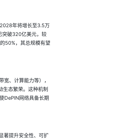
028年将增长至3.5万
已突破320亿美元，较
i的50%，其总规模有望
带宽、计算能力等），
动生态繁荣。这种机制
DePIN网络具备长期
，显著提升安全性、可扩