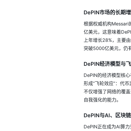
DePIN市场的长期
根据权威机构Messar
亿美元，这意味着DeP
上年增长28%，主要由
突破5000亿美元，仍
DePIN经济模型与
DePIN的经济模型核
形成“飞轮效应”：代
不仅增强了网络的覆盖
自我强化的能力。
DePIN与AI、区
DePIN正在成为A