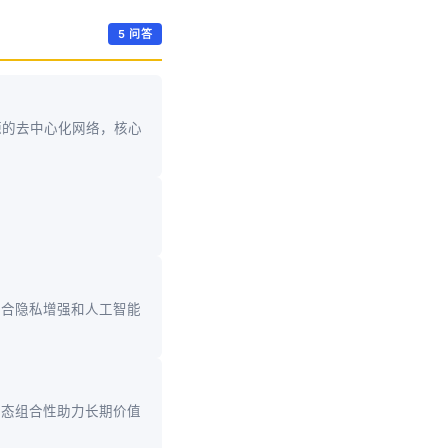
5 问答
源的去中心化网络，核心
整合隐私增强和人工智能
过其生态组合性助力长期价值