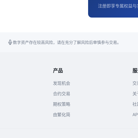
注册即享专属权益与
数字资产存在较高风险，请在充分了解风险后审慎参与交易。
产品
服
发现机会
交
合约交易
关
期权策略
社
由繁化简
A