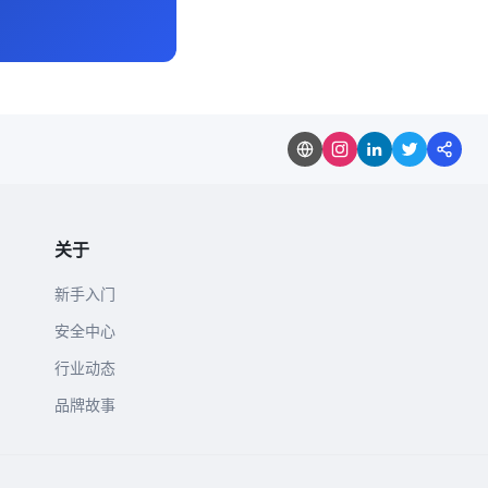
关于
新手入门
安全中心
行业动态
品牌故事