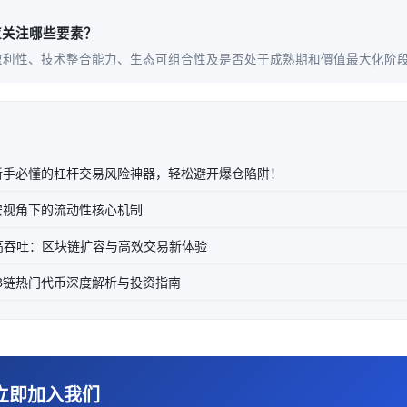
资应关注哪些要素？
盈利性、技术整合能力、生态可组合性及是否处于成熟期和價值最大化阶
新手必懂的杠杆交易风险神器，轻松避开爆仓陷阱！
安视角下的流动性核心机制
L2高吞吐：区块链扩容与高效交易新体验
NB链热门代币深度解析与投资指南
立即加入我们