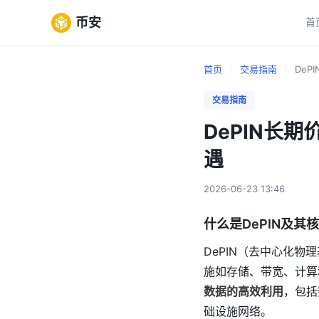
币安
首
首页
/
交易指南
/
DeP
交易指南
DePIN长
遇
2026-06-23 13:46
什么是DePIN及其
DePIN（去中心化
施如存储、带宽、计算
数据的高效利用
，包括
础设施网络。