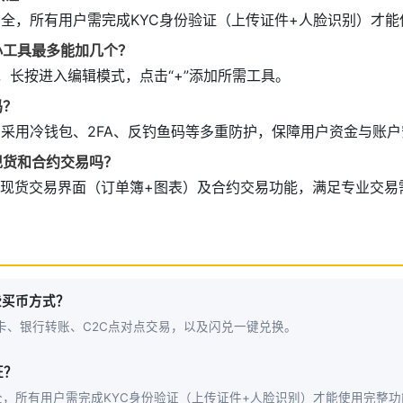
安全，所有用户需完成KYC身份验证（上传证件+人脸识别）才
小工具最多能加几个？
，长按进入编辑模式，点击“+”添加所需工具。
吗？
台采用冷钱包、2FA、反钓鱼码等多重防护，保障用户资金与账户
现货和合约交易吗？
内置现货交易界面（订单簿+图表）及合约交易功能，满足专业交易
些买币方式？
卡、银行转账、C2C点对点交易，以及闪兑一键兑换。
证？
，所有用户需完成KYC身份验证（上传证件+人脸识别）才能使用完整功