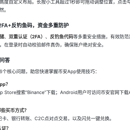
高度自定义布局。长按小工具超过1秒即可拖动调整位置，点击
然。
2FA+反钓鱼码，资金多重防护
储
、
双重认证（2FA）
、
反钓鱼代码
等多重安全措施，有效防范
，在登录时自动校验邮件真伪，确保账户绝对安全。
见问答
6个核心问题，助您快速掌握币安App使用技巧：
pp？
 Store搜索“Binance”下载；Android用户可访问币安官网下载AP
哪些买币方式？
记卡、银行转账、C2C点对点交易，以及闪兑一键兑换。
认证？