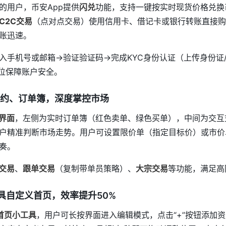
的用户，币安App提供
闪兑
功能，支持一键按实时现货价格兑换
C2C交易
（点对点交易）使用信用卡、借记卡或银行转账直接购
账迅速。
入手机号或邮箱→验证验证码→完成KYC身份认证（上传身份证
方位保障账户安全。
约、订单簿，深度掌控市场
界面
，左侧为实时订单簿（红色卖单、绿色买单），中间为交互
户精准判断市场走势。用户可设置限价单（指定目标价）或市价
奏。
交易
、
跟单交易
（复制带单员策略）、
大宗交易
等功能，满足高
具自定义首页，效率提升50%
首页小工具
，用户可长按界面进入编辑模式，点击“+”按钮添加