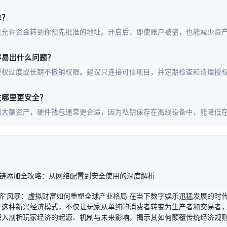
单？
只允许资金转到你预先批准的地址。开启后，即使账户被盗，也能减少资
最容易出什么问题？
授权过度或长期不撤销权限。建议只连接可信项目，并定期检查和清理授
在哪里更安全？
的大额资产，硬件钱包通常更合适，因为私钥保存在离线设备中，能降低
bsc链添加全攻略：从网络配置到安全使用的深度解析
济”风暴：虚拟财富如何重塑全球产业格局 在当下数字娱乐迅猛发展的时
。这种新兴经济模式，不仅让玩家从单纯的消费者转变为生产者和交易者
深入剖析玩家经济的起源、机制与未来影响，揭示其如何颠覆传统经济规