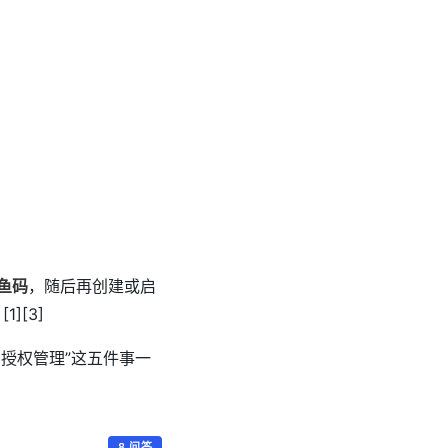
鱼码
，随后再创建或启
][3]
授权管理”这五件事一
8 问答