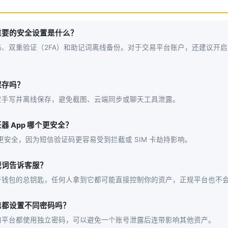
重要的安全设置是什么？
码、双重验证（2FA）和助记词离线备份。对于交易平台账户，还建议开
保存吗？
应手写并离线保存，避免截图、云端同步或聊天工具泄露。
 App 哪个更安全？
p 更安全，因为短信验证码更容易受到拦截或 SIM 卡劫持影响。
记词告诉客服？
于钱包的总钥匙，任何人拿到它都可能直接控制你的资产，正规平台也不
包都设置不同密码吗？
和平台都使用独立密码，可以避免一个账号泄露后连带影响其他资产。