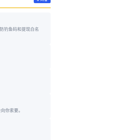
启防钓鱼码和提现白名
会向你索要。