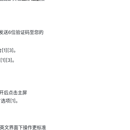
发送6位验证码至您的
][3]。
][3]。
，打开后点击主屏
选项[1]。
其在英文界面下操作更标准