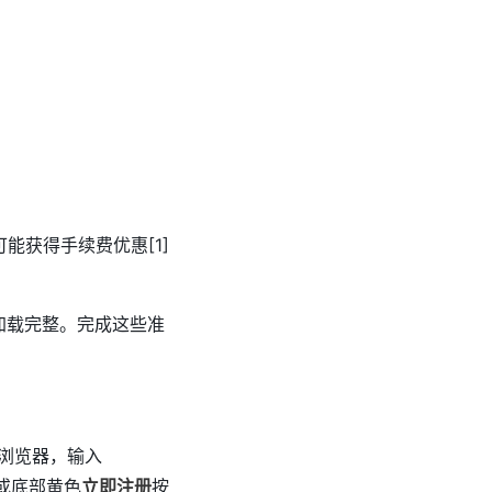
并可能获得手续费优惠[1]
面加载完整。完成这些准
浏览器，输入
或底部黄色
立即注册
按