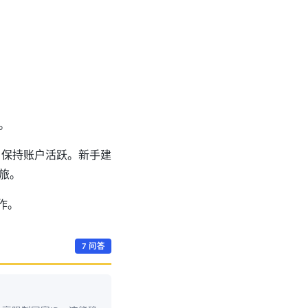
。
，保持账户活跃。新手建
旅。
作。
7 问答