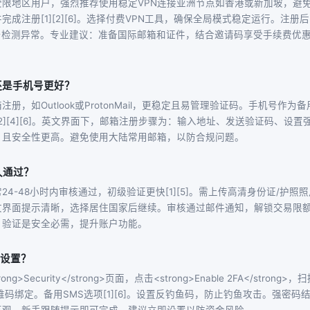
限地区用户，强烈推荐使用稳定VPN连接亚洲节点如香港或新加坡，避免
完成注册[1][2][6]。选择付费VPN工具，确保全局模式稳定运行。注册
台检测异常。专业建议：准备国际邮箱和证件，结合邀请码享受手续费优惠，
还是手机号更好？
册，如Outlook或ProtonMail，更稳定且易管理验证码。手机号作
[2][4][6]。英文界面下，邮箱注册步骤为：输入地址、发送验证码、设
，且安全性更高。避免使用大陆常用邮箱，以防合规问题。
久通过？
24-48小时内审核通过，初级验证更快[1][5]。需上传高清身份证/护
文界面提示清晰，选择居住国家后继续。审核通过邮件通知，解锁交易限
。验证是安全必需，提升账户功能。
全设置？
g>Security</strong>页面，点击<strong>Enable 2FA</strong>，扫
ator二维码绑定。备用SMS选项[1][6]。设置反钓鱼码，防止钓鱼攻击。强密