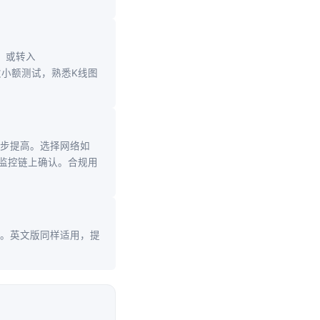
等。或转入
。初次小额测试，熟悉K线图
低，逐步提高。选择网络如
，监控链上确认。合规用
激活。英文版同样适用，提