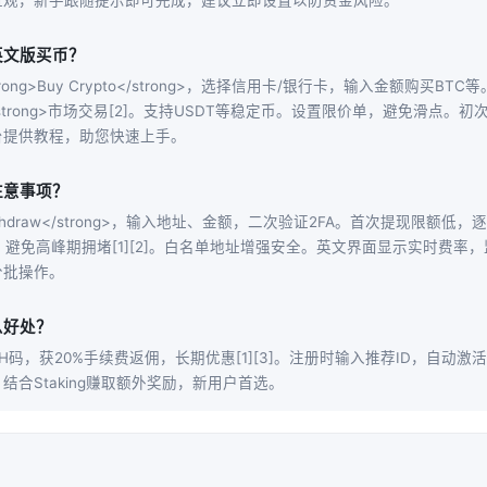
直观，新手跟随提示即可完成，建议立即设置以防资金风险。
英文版买币？
ong>Buy Crypto</strong>，选择信用卡/银行卡，输入金额购买BTC
pot</strong>市场交易[2]。支持USDT等稳定币。设置限价单，避免滑点
台提供教程，助您快速上手。
注意事项？
>Withdraw</strong>，输入地址、金额，二次验证2FA。首次提现限额
率，避免高峰期拥堵[1][2]。白名单地址增强安全。英文界面显示实时费率
分批操作。
么好处？
HH码，获20%手续费返佣，长期优惠[1][3]。注册时输入推荐ID，自动
结合Staking赚取额外奖励，新用户首选。