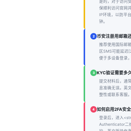
是的，对于访问受
保顺利访问官网并
IP环境，以防平
钟。
币安注册用邮箱
2
推荐使用国际邮箱注
区SMS可能延迟
便于多设备登录
KYC验证需要多
3
提交材料后，通常
息准确无误。英
整性或联系客服
如何启用2FA安
4
登录后，进入<stron
Authentic