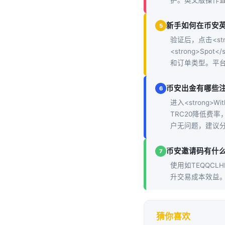
护。英文版操作
新手如何在币安
5
验证后，点击<str
<strong>S
和订单类型。平
币安出金有哪些
6
进入<strong
TRC20降低费
户无问题，建议
币安邀请码有什
7
使用如TEQQCL
升交易成本效益。
猜你喜欢