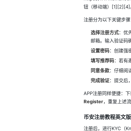
钮（移动端）[1][2][4
注册分为以下关键步骤
选择注册方式
：优
邮箱。输入验证码确认[
设置密码
：创建强密
填写推荐码
：若有邀
同意条款
：仔细阅
完成验证
：提交后
APP注册同样便捷：下载
Register
，重复上述流程
币安注册教程英文版
注册后，进行KYC（Kn