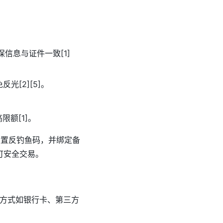
保信息与证件一致[1]
[2][5]。
额[1]。
MS。设置反钓鱼码，并绑定备
可安全交易。
方式如银行卡、第三方