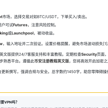
ot
市场，选择交易对如BTC/USDT，下单买入/卖出。
用户可试
Futures
，注意风险控制。
king
或
Launchpool
，被动收益。
aw
，输入地址并二次验证。设置价格提醒，避免市场波动损失[1]
英文版提供24/7客服支持和丰富教程。定期检查
Security
页面
步熟悉平台。遵循此
币安注册教程英文版
，您将高效开启加密之
平台更新撰写，强调合规与安全。总字数约1450字，助您零障碍操
要VPN吗？