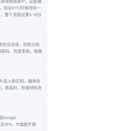
高限制国家IP。这能确
后，验证KYC时保持同一
整个流程仅需5-10分
为备用验证合适，但部分地
置强密码、同意条款。邮箱
照照片及人脸识别，确保信
额。若延时，检查材料完
描Google
码结合2FA，大幅提升保