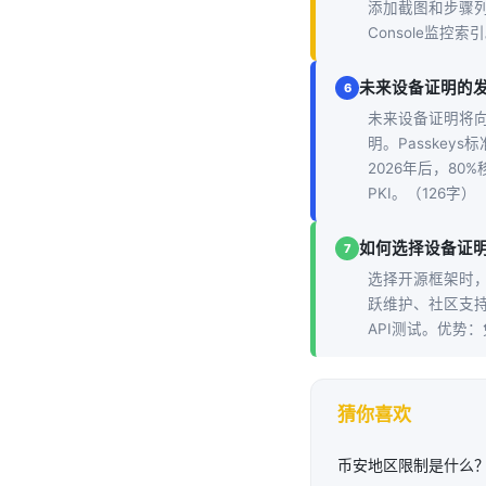
添加截图和步骤列表
Console监控索
未来设备证明的
6
未来设备证明将向
明。Passke
2026年后，80
PKI。（126字）
如何选择设备证
7
选择开源框架时，优先
跃维护、社区支持和
API测试。优势
猜你喜欢
币安地区限制是什么