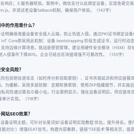
签名响应；3.服务器校验。案例中，微信支付以此绑定设备，实现免密交
hn.js，并测试老设备fallback机制，确保用户体验。（142字）
网中的作用是什么？
证明确保海量设备安全接入云端，防止伪造入侵。通过PKI证书绑定设备
 IoT Core即采用此机制：设备 bootstrapping 阶段生成证书，运
，支持边缘计算场景。挑战是密钥管理，建议用硬件安全模块（HSM）存
系统入侵事件下降80%。企业可结合区块链增强不可篡改性。（135字）
些安全风险？
风险包括侧信道攻击（如时序分析窃取密钥）、证书吊销延迟和供应链篡改
。为缓解，采用多层防御：定期轮换密钥、使用ZKP隐藏细节，并实施远程
on）。隐私风险通过匿名ID最小化。行业案例显示，强化设备证明后，供应链攻
准审计实现。（118字）
网站SEO效果？
入设备证明主题，可针对长尾词如'设备证明实现教程'优化，提升排名。
性能对比'）增强EEAT信号。构建内容集群，链接'TEE技术'等相关页，