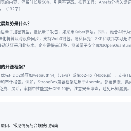
的内容，停留时长增50%，引用率更高。推荐工具：Ahrefs分析关键词，Goo
引。（132字）
发展趋势是什么？
后量子加密转型，抵抗量子攻击，如采用Kyber算法。同时，融合AI行
ys标准化将普及跨设备同步，支持Web3钱包。隐私优先：ZKP和联邦学习
%移动认证采用此技术。企业需提前迁移，测试量子安全库如OpenQuantum
明的开源框架？
FIDO2兼容如webauthn4j（Java）或fido2-lib（Node.js），
审计报告。例如，StrongBox兼容框架适用于Android。部署步骤：集
：免费、灵活，案例中性能提升QPS 10倍。注意安全审查，避免已知漏洞。
？原因、常见情况与合规使用指南