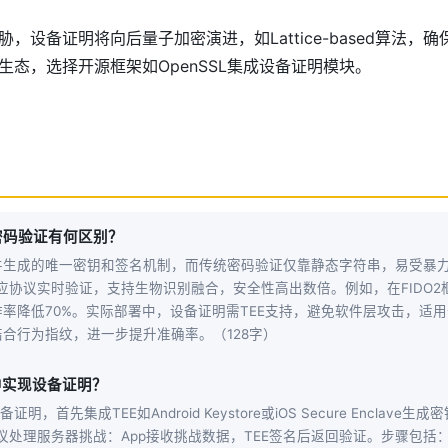
，设备证明将向后量子加密演进，如Lattice-based算法，
生态，选择开源框架如OpenSSL集成设备证明模块。
密码验证有何区别？
件生成的唯一密钥和签名机制，而传统密码验证仅靠静态字符串，易受暴
应协议实时验证，支持生物识别融合，安全性高出数倍。例如，在FIDO
率降低70%。实际部署中，设备证明需TEE支持，避免软件层攻击，适
合行为指纹，进一步提升准确率。（128字）
中实现设备证明？
证明，首先集成TEE如Android Keystore或iOS Secure Enclave
AP协议处理服务器挑战：App接收挑战数据，TEE签名后返回验证。步骤包括