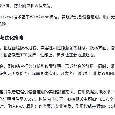
备归属，防范刷单和虚假交易。
skeys技术基于WebAuthn标准，实现跨设备
设备证明
，用户无
击风险。
与优化策略
，但也面临隐私泄露、兼容性和性能瓶颈等挑战。隐私方面，设
旧设备缺乏TEE支持；性能上，高频验证会增加延迟。
合，例如结合行为分析和位置证明，形成复合验证链。同时，采
许设备证明身份而不暴露具体密钥。开发者可通过标准化协议如FI
内容开发者应强调
设备证明
的实际部署案例，使用数据支撑效果：
备证明后降至0.5%”。构建内容集群，链接相关主题如“TEE安全
时，融入EEAT原则：作者展示专业资质，引用权威来源如FID