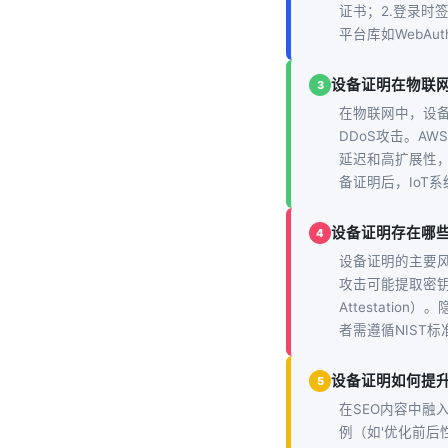
证书；2.登录时
平台库如WebAut
设备证明在物联
3
在物联网中，设备
DDoS攻击。AWS
延迟和高扩展性
备证明后，IoT
设备证明存在哪
4
设备证明的主要
攻击可能提取密钥
Attestati
者需遵循NIST标
设备证明如何提升
5
在SEO内容中融
例（如'优化前后