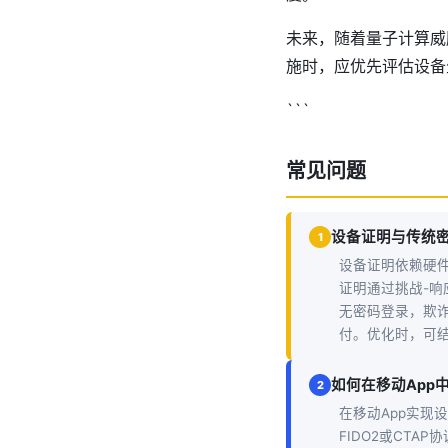
未来，随着量子计算威胁
施时，应优先评估设备
```
常见问题
设备证明与传统
1
设备证明依赖硬
证明通过挑战-响
无密码登录，欺诈
付。优化时，可结
如何在移动App
2
在移动App实现设备
FIDO2或CT