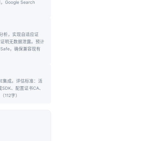
gle Search
为分析，实现自适应证
允许证明无数据泄露。预计
Safe，确保兼容现有
支持TEE集成。评估标准：活
成SDK、配置证书CA、
（112字）