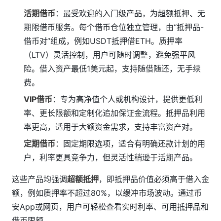
活期借币
：最受欢迎的入门级产品，为超额抵押、无
期限借币服务。每个借币仓位独立管理，由“抵押品-
借币对”组成，例如USDT抵押借ETH。质押率
（LTV）灵活控制，用户可随时调整，避免强平风
险。借入资产最低1美元起，支持随借随还，无手续
费。
VIP借币
：专为高净值个人或机构设计，提供更低利
率、更长限额和定制化追加保证金流程。抵押品利用
率更高，适用于大额资金需求，支持丰富资产对。
定期借币
：固定期限选项，适合有明确还款计划的用
户，利率更具竞争力，但灵活性稍逊于活期产品。
这些产品均强调
超额抵押
，即抵押品价值必须高于借入金
额，例如质押率不超过80%，以缓冲市场波动。通过币
安App或网页，用户可轻松查看实时利率、可用抵押品和
借币限额。