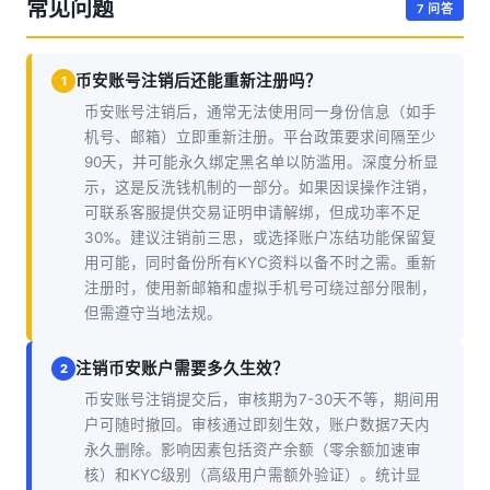
常见问题
7 问答
币安账号注销后还能重新注册吗？
1
币安账号注销后，通常无法使用同一身份信息（如手
机号、邮箱）立即重新注册。平台政策要求间隔至少
90天，并可能永久绑定黑名单以防滥用。深度分析显
示，这是反洗钱机制的一部分。如果因误操作注销，
可联系客服提供交易证明申请解绑，但成功率不足
30%。建议注销前三思，或选择账户冻结功能保留复
用可能，同时备份所有KYC资料以备不时之需。重新
注册时，使用新邮箱和虚拟手机号可绕过部分限制，
但需遵守当地法规。
注销币安账户需要多久生效？
2
币安账号注销提交后，审核期为7-30天不等，期间用
户可随时撤回。审核通过即刻生效，账户数据7天内
永久删除。影响因素包括资产余额（零余额加速审
核）和KYC级别（高级用户需额外验证）。统计显