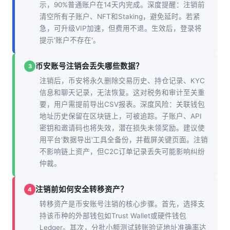
示，90%普通账户在14天内完成。深度提醒：注销前
清空所有子账户、NFT和Staking，避免延时。若紧
急，可升级VIP加速，但费用不退。生效后，登录将
提示'账户不存在'。
币安账号注销会丢失哪些数据？
3
注销后，币安将永久删除交易历史、持仓记录、KYC
信息和聊天记录，无法恢复。这对税务和审计至关重
要，用户需提前导出CSV报表。深度风险：关联钱包
地址历史保留在区块链上，可被追踪。子账户、API
密钥和邀请码也将失效，潜在损失未领奖励。建议使
用平台'数据导出'工具全备份，并截屏关键页面。注销
不影响链上资产，但C2C订单记录丢失可能影响纠纷
仲裁。
注销前如何安全转移资产？
4
转移资产是币安账号注销的核心步骤。首先，选择支
持该币种的外部钱包如Trust Wallet或硬件钱包
Ledger。其次，分批小额测试转账验证地址准确率达