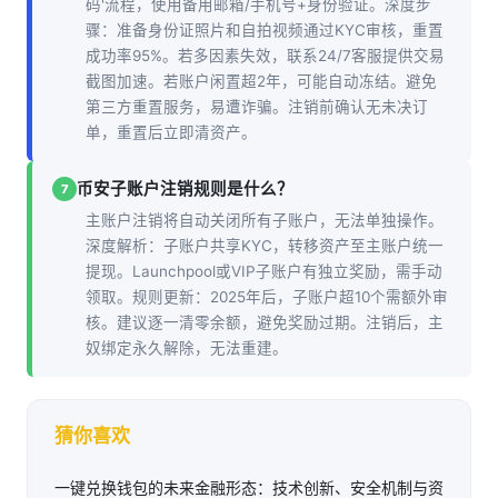
码'流程，使用备用邮箱/手机号+身份验证。深度步
骤：准备身份证照片和自拍视频通过KYC审核，重置
成功率95%。若多因素失效，联系24/7客服提供交易
截图加速。若账户闲置超2年，可能自动冻结。避免
第三方重置服务，易遭诈骗。注销前确认无未决订
单，重置后立即清资产。
币安子账户注销规则是什么？
7
主账户注销将自动关闭所有子账户，无法单独操作。
深度解析：子账户共享KYC，转移资产至主账户统一
提现。Launchpool或VIP子账户有独立奖励，需手动
领取。规则更新：2025年后，子账户超10个需额外审
核。建议逐一清零余额，避免奖励过期。注销后，主
奴绑定永久解除，无法重建。
猜你喜欢
一键兑换钱包的未来金融形态：技术创新、安全机制与资