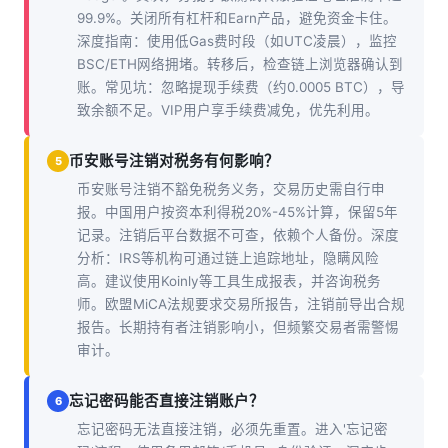
99.9%。关闭所有杠杆和Earn产品，避免资金卡住。
深度指南：使用低Gas费时段（如UTC凌晨），监控
BSC/ETH网络拥堵。转移后，检查链上浏览器确认到
账。常见坑：忽略提现手续费（约0.0005 BTC），导
致余额不足。VIP用户享手续费减免，优先利用。
币安账号注销对税务有何影响？
5
币安账号注销不豁免税务义务，交易历史需自行申
报。中国用户按资本利得税20%-45%计算，保留5年
记录。注销后平台数据不可查，依赖个人备份。深度
分析：IRS等机构可通过链上追踪地址，隐瞒风险
高。建议使用Koinly等工具生成报表，并咨询税务
师。欧盟MiCA法规要求交易所报告，注销前导出合规
报告。长期持有者注销影响小，但频繁交易者需警惕
审计。
忘记密码能否直接注销账户？
6
忘记密码无法直接注销，必须先重置。进入'忘记密