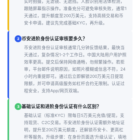
实时拍摄，无滤镜、无遮挡。人脸识别用活体检测，
跟随屏幕指示操作。准备充分可避免审核失败，通常1
天通过，提升额度至200万美元，支持高频交易和币
安卡申请。建议先完成基础KYC，再升级。
币安进阶身份认证审核要多久？
2
币安进阶身份认证审核通常几分钟反馈结果，最快当
天通过，复杂情况1-2个工作日。中国大陆用户用护照
效率更高。提交后保持网络通畅，勿频繁操作。若拒
审，平台邮件说明原因，如照片模糊或信息不符，24
小时内重提即可。通过后立即解锁200万美元日提现
限额，并可申请高级服务如杠杆合约无限制。认证过
程安全，支持App/网页双端。
基础认证和进阶身份认证有什么区别？
3
基础认证（标准KYC）限每日5万美元充值/提现，支
持现货、C2C交易。币安进阶身份认证需额外地址证
明，提升至200万美元额度，还解锁币安卡、更高杠
杆等服务。升级步骤：在身份页面选'升级认证'，填地