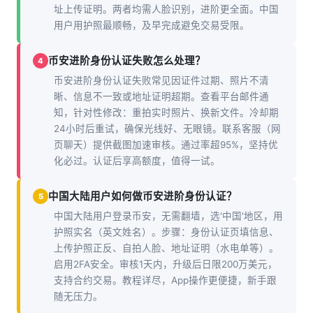
址上传证明。两者均需人脸识别，进阶更全面。中国
用户用护照最顺畅，及早完成避免交易受限。
币安进阶身份认证失败怎么处理？
4
币安进阶身份认证失败常见因证件过期、照片不清
晰、信息不一致或地址证明超期。查看平台邮件通
知，针对性修改：重拍实时照片、换新文件。冷却期
24小时后重试，确保光线好、无眼镜。联系客服（网
页聊天）提供截图加速审核。通过率超95%，坚持优
化必过。认证后享高额度，值得一试。
中国大陆用户如何做币安进阶身份认证？
5
中国大陆用户登录币安，无需翻墙，选'中国'地区，用
护照实名（英文姓名）。步骤：身份认证页填信息、
上传护照正反、自拍人脸、地址证明（水电单等）。
启用2FA安全。审核1天内，升级后日限200万美元，
支持合约交易。教程详尽，App操作更便捷，新手跟
随无压力。