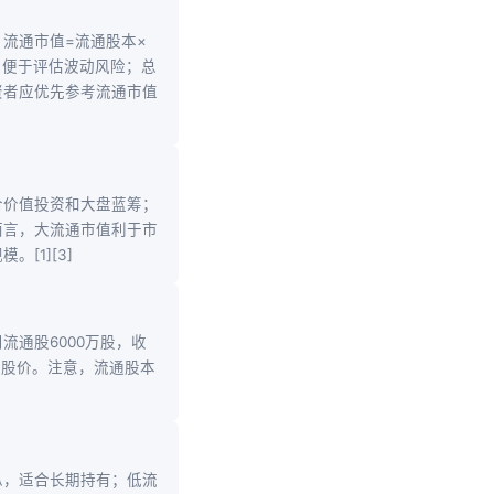
流通市值=流通股本×
，便于评估波动风险；总
资者应优先参考流通市值
合价值投资和大盘蓝筹；
而言，大流通市值利于市
[1][3]
流通股6000万股，收
实时股价。注意，流通股本
纵，适合长期持有；低流