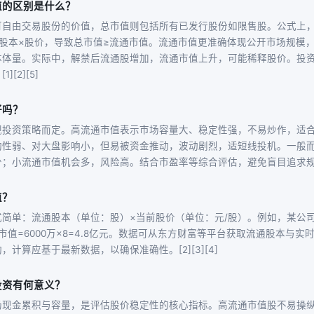
值的区别是什么？
可自由交易股份的价值，总市值则包括所有已发行股份如限售股。公式上，
总股本×股价，导致总市值≥流通市值。流通市值更准确体现公开市场规模
体体量。实际中，解禁后流通股增加，流通市值上升，可能稀释股价。投
[2][5]
好吗？
视投资策略而定。高流通市值表示市场容量大、稳定性强，不易炒作，适
动性弱、对大盘影响小，但易被资金推动，波动剧烈，适短线投机。一般
；小流通市值机会多，风险高。结合市盈率等综合评估，避免盲目追求规模。
值？
简单：流通股本（单位：股）×当前股价（单位：元/股）。例如，某公司
市值=6000万×8=4.8亿元。数据可从东方财富等平台获取流通股本与
计算应基于最新数据，以确保准确性。[2][3][4]
投资有何意义？
场现金累积与容量，是评估股价稳定性的核心指标。高流通市值股不易操