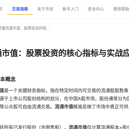
页
交易指南
关于币安
新手入门
安全中心
使用帮
懂流通市值：股票投资的核...
通市值：股票投资的核心指标与实战
本概念
值
是一个关键财务指标，指在特定时间内可交易的流通股股数乘
源于上市公司股份结构的划分，在中国A股市场，股份通常分为
等公众股可自由流通交易。
流通市值
精准反映了市场中真正可供
括所有已发行股份（含限售股），
流通市值
仅计算流通股本×股