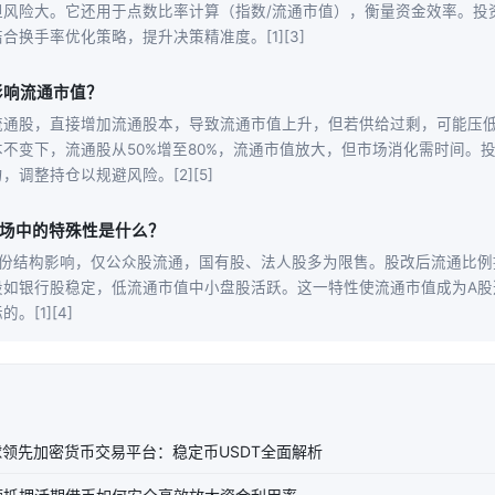
但风险大。它还用于点数比率计算（指数/流通市值），衡量资金效率。投
合换手率优化策略，提升决策精准度。[1][3]
影响流通市值？
流通股，直接增加流通股本，导致流通市值上升，但若供给过剩，可能压
不变下，流通股从50%增至80%，流通市值放大，但市场消化需时间。
调整持仓以规避风险。[2][5]
市场中的特殊性是什么？
股份结构影响，仅公众股流通，国有股、法人股多为限售。股改后流通比例
股如银行股稳定，低流通市值中小盘股活跃。这一特性使流通市值成为A股
。[1][4]
全球领先加密货币交易平台：稳定币USDT全面解析