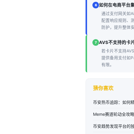
如何在电商平台集
6
通过支付网关如Ai
配置响应规则、测
防护，提升整体
AVS不支持的卡
7
若卡片不支持AV
提供备用支付如P
有限。
猜你喜欢
币安热币追踪：如何
Meme赛道轮动全攻
币安趋势发现平台的