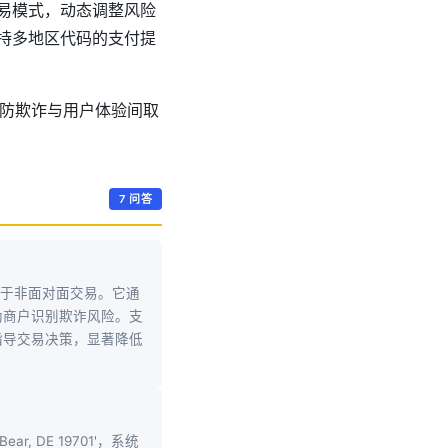
交易模式，动态调整风险
支持多地区代码的支付提
防欺诈与用户体验间取
7 问答
，主要用于非面对面交易。它通
助商户识别欺诈风险。支
）指导交易决策，显著降低
, DE 19701'，系统