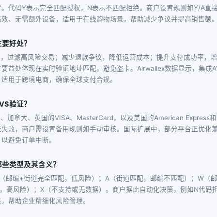
19701'。代码Y表示完全匹配授权，N表示不匹配拒绝。商户设置规则如Y/A直
高效、无需额外设备，适用于在线购物场景，帮助减少争议并提高销售额
主要好处？
预防，过滤高风险交易；减少退款争议，降低运营成本；提升支付成功率，
要益处体现在实时验证地址匹配，避免盗卡。Airwallex数据显示，集成
。适用于跨境电商，确保全球支付合规。
VS验证？
加拿大、英国的VISA、MasterCard，以及美国的American Express和
证失败，商户需设置备用规则如手动审核。国际扩展中，部分平台正优化
，以避免订单中断。
哪些类型及其含义？
Y（邮编+街道完全匹配，低风险）；A（街道匹配，邮编不匹配）；W（
配，高风险）；X（不支持或无数据）。商户据此自动化决策，例如N代码
性，帮助企业精细化风险管理。