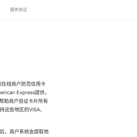
助
服务协议
为电商和在线商户防范信用卡
can Express提供，
S帮助商户验证卡片所有
这些地区的VISA、
址后，商户系统会提取地