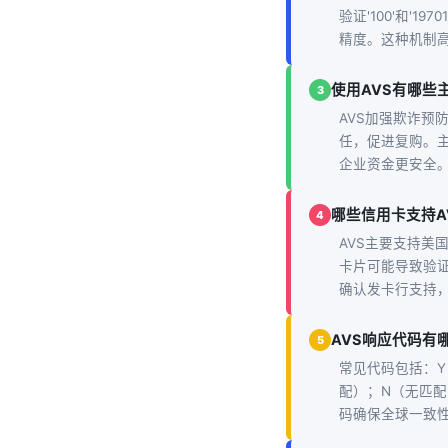
验证'100'和'
精度。这种机制
使用AVS有哪些
3
AVS加强欺诈
任，促进复购。主
企业资金更安全
哪些信用卡支持A
4
AVS主要支持美国、
卡片可能导致验
确认发卡行支持
AVS响应代码有
5
常见代码包括：
配）；N（无匹
码确保全球一致