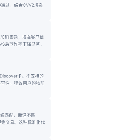
接通过，结合CVV2增强
。
增加销售额；增强客户信
AVS后欺诈率下降显著，
Discover卡。不支持的
兼容性。建议用户购物前
邮编匹配，街道不匹
拒绝交易。这种标准化代