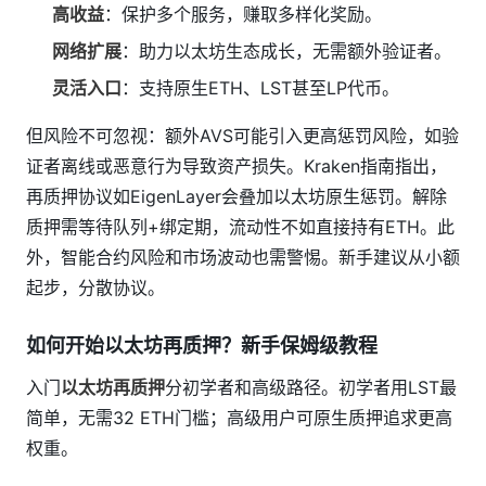
高收益
：保护多个服务，赚取多样化奖励。
网络扩展
：助力以太坊生态成长，无需额外验证者。
灵活入口
：支持原生ETH、LST甚至LP代币。
但风险不可忽视：额外AVS可能引入更高惩罚风险，如验
证者离线或恶意行为导致资产损失。Kraken指南指出，
再质押协议如EigenLayer会叠加以太坊原生惩罚。解除
质押需等待队列+绑定期，流动性不如直接持有ETH。此
外，智能合约风险和市场波动也需警惕。新手建议从小额
起步，分散协议。
如何开始以太坊再质押？新手保姆级教程
入门
以太坊再质押
分初学者和高级路径。初学者用LST最
简单，无需32 ETH门槛；高级用户可原生质押追求更高
权重。