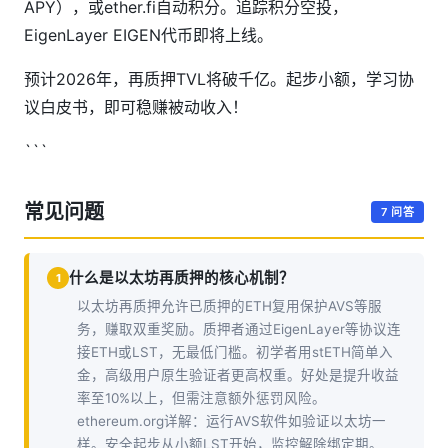
APY），或ether.fi自动积分。追踪积分空投，
EigenLayer EIGEN代币即将上线。
预计2026年，再质押TVL将破千亿。起步小额，学习协
议白皮书，即可稳赚被动收入！
```
常见问题
7 问答
什么是以太坊再质押的核心机制？
1
以太坊再质押允许已质押的ETH复用保护AVS等服
务，赚取双重奖励。质押者通过EigenLayer等协议连
接ETH或LST，无最低门槛。初学者用stETH简单入
金，高级用户原生验证者更高权重。好处是提升收益
率至10%以上，但需注意额外惩罚风险。
ethereum.org详解：运行AVS软件如验证以太坊一
样。安全起步从小额LST开始，监控解除绑定期。