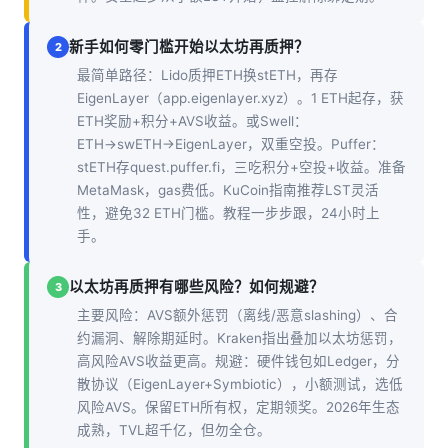
新手如何零门槛开始以太坊再质押？
2
最简单路径：Lido质押ETH换stETH，再存
EigenLayer（app.eigenlayer.xyz）。1 ETH起存，获
ETH奖励+积分+AVS收益。或Swell：
ETH→swETH→EigenLayer，双重空投。Puffer：
stETH存quest.puffer.fi，三吃积分+空投+收益。准备
MetaMask，gas费低。KuCoin指南推荐LST灵活
性，避免32 ETH门槛。教程一步步跟，24小时上
手。
以太坊再质押有哪些风险？如何规避？
3
主要风险：AVS额外惩罚（离线/恶意slashing）、合
约漏洞、解除期延时。Kraken指出叠加以太坊惩罚，
高风险AVS收益更高。规避：硬件钱包如Ledger，分
散协议（EigenLayer+Symbiotic），小额测试，选低
风险AVS。保留ETH所有权，定期领奖。2026年生态
成熟，TVL超千亿，但勿全仓。