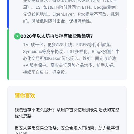
提交提取请求，待以太坊队列+AVS绑定期（几天至
周）。LST如stETH随时赎回1:1 ETH。Ledger指南：
先设钱包地址。EigenLayer：Pod提款不可改，规划
好。风险低时随时出金，保持流动性。
2026年以太坊再质押有哪些新趋势？
7
TVL破千亿，更多AVS上线，EIGEN等代币解锁。
Symbiotic等竞争协议，LST多样化。BingX预测：中
心化交易所如Kraken简化接入。趋势：固定收益池
+AI服务保护。高收益低风险产品增多，新手友好。
持续学白皮书，抓空投。
猜你喜欢
钱包留存率怎么提升？从用户首次使用到长期活跃的完整
优化思路
币安人民币交易全攻略：安全合规入门指南，助力数字资