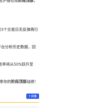
若沪指也现
阶段顶部
，
察3个交易日无反弹再行
平台分析历史数据，回
胜率将从50%跃升至
享你的
阶段顶部
战绩！
7 问答