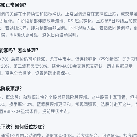
部和正常回调？
调的关键在于持续性和指标确认。正常回调通常在支撑位止跌，成交量萎
3天即反弹。而阶段顶部伴随放量滞涨、RSI超买钝化，且跌破5日均线后加
证，若颈线失守，即为顶部而非回调。同时观察大盘，若指数同步调整，
习惯，周K确认更可靠，避免日内波动误判。
还能涨吗？怎么处理？
（>70）后股价仍可能续涨，尤其牛市中。但连续钝化（不创新高）即为
20%，第二波死叉卖50%。结合MACD金叉转死叉确认。历史数据显示，
润。避免全仓梭哈，设置追踪止损保护。
成阶段顶部？
科技、概念股）和涨幅过快的个股最易现阶段顶部。这些股票上涨迅猛，但
0%，换手率>10%。蓝筹股顶部更温和，常现圆弧顶。选股时避开这些
，设置RSI>70+量增条件，提前埋伏卖点。
会下跌？如何低位抄底？
通常1-2周内启动调整，深度10%-30%。若大盘配合，可达50%。抄底