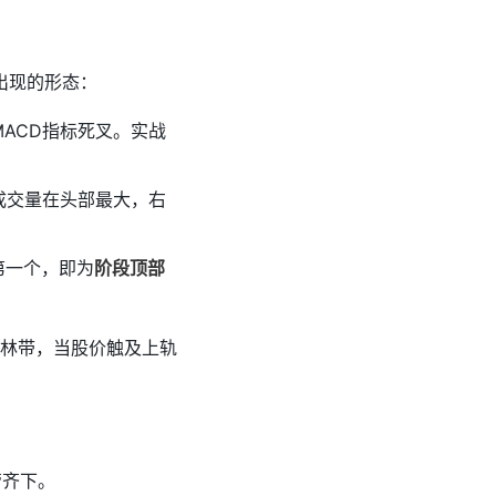
出现的形态：
ACD指标死叉。实战
成交量在头部最大，右
第一个，即为
阶段顶部
置布林带，当股价触及上轨
管齐下。