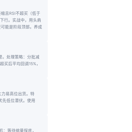
缩且RSI不超买（低于
速下行。实战中，用头肩
更可能是阶段顶部。养成
预警。处理策略：分批减
超买后平均回调15%，
主力易高位出货。特
，优先低位潜伏。使用
时机：等待缩量探底，