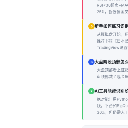
RSI<30超卖+
25%，新低位金
新手如何练习识
5
从模拟盘开始，用
推荐书籍《日本
TradingVi
大盘阶段顶部怎
6
大盘顶部看上证指
盘顶部减至现金
AI工具能帮识别
7
绝对能！用Pytho
线。平台如BigQ
30%，但仍需人