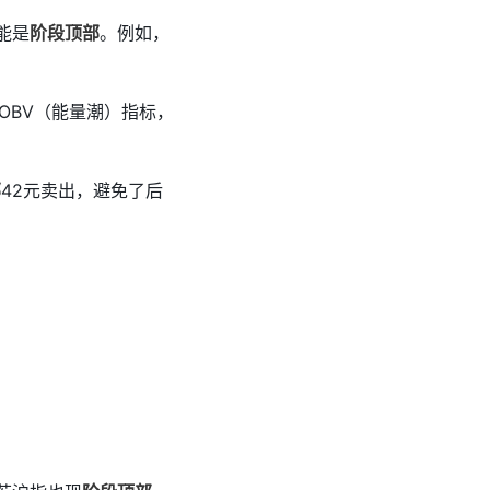
能是
阶段顶部
。例如，
OBV（能量潮）指标，
部
42元卖出，避免了后