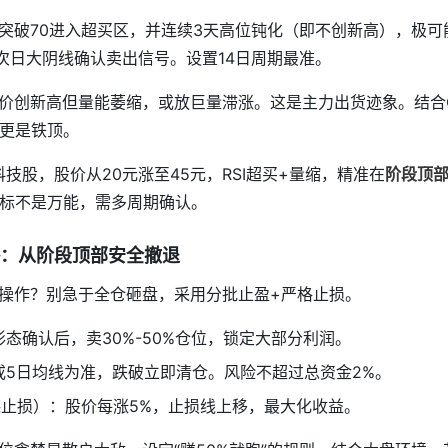
SI突破70进入超买区，并连续3天高位钝化（即不创新高），极可
，次日大阴线确认卖出信号。设置14日周期最准。
价创新高但量能萎缩，或放巨量滞涨。这是主力出货迹象。结合
，更是铁顶。
科技股，股价从20元涨至45元，RSI超买+量缩，精准在
阶段顶
指标不是万能，需多周期确认。
：从阶段顶部安全撤退
操作？别急于全仓砸盘，采用分批止盈+严格止损。
态确认后，卖30%-50%仓位，锁定大部分利润。
或5日均线为准，跌破立即清仓。风险不超过总资金2%。
top（追踪止损）：股价每涨5%，止损线上移，最大化收益。