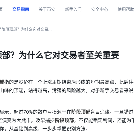
页
交易指南
关于币安
新手入门
安全中心
使用帮
阶段顶部？为什么它对交易...
顶部？为什么它对交易者至关重要
部
指的是股价在一个上涨周期结束后形成的短期最高点，此后往
山峰的顶端，站得越高，滑落的风险越大。对于新手交易者来说
显示，超过70%的散户亏损源于在
阶段顶部
盲目追涨。一旦错过
甚至演变为大熊市。及早捕捉
阶段顶部
，不仅能锁定利润，还能为
你，从基础到高级，一步步掌握识别方法。