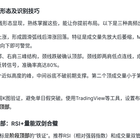
形态及识别技巧
线形态显现，熟练掌握这些，能让你提前布局。以下是三种高频
上涨，形成圆滑弧线后滞涨回落。特征是成交量先放大后萎缩，M
头向下即可警觉。
部、右肩三峰结构，颈线跌破确认顶部。颈线即两肩低点连线，
转信号，准确率高达80%。
个近似高度的峰，中间谷底不破前期支撑。第二个顶成交量小于
K图验证，避免单日假突破。使用TradingView等工具，设
顶部
。
部：RSI+量能双剑合璧
标是
阶段顶部
的“铁证”。推荐RSI（相对强弱指数）和成交量双