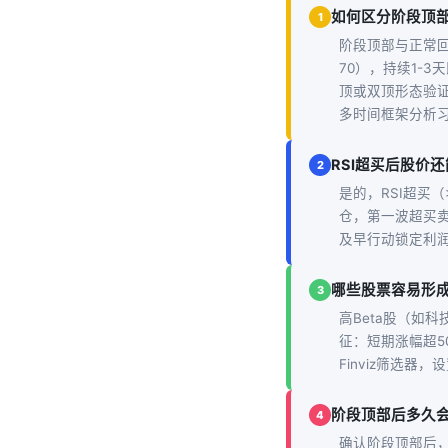
如何区分阶段顶
1
阶段顶部与正常回
70），持续1-
顶或双顶形态验
多时间框架分析
RSI超买后股价
2
是的，RSI超买
仓，第一波超买卖
及早行动锁定利
哪些股票容易形
3
高Beta股（如
征：短期涨幅超5
Finviz筛选器
阶段顶部后多久
4
确认阶段顶部后，