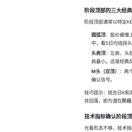
阶段顶部的三大经典
阶段顶部通常以特定K
圆弧顶
：股价缓慢
中，看5日均线拐
头肩顶
：左肩、头
肩最小。这是经典反
M头（双顶）
：两
确认信号。
技巧提示：结合日K和周
并回落，即为潜在
阶段
技术指标确认阶段顶
光看形态不够，技术指