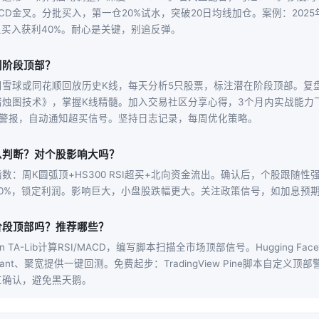
MACD金叉。分批买入，第一仓20%试水，突破20日均线加仓。案例：202
叉买入获利40%。耐心是关键，别追反弹。
别阶段顶部？
雪球或同花顺回放历史K线，每天分析5只股票，标注潜在阶段顶部。复盘
蜡烛图技术》，掌握K线精髓。加入交易社区分享心得，3个月内实战能力
ew设置警报，自动通知超买信号。坚持日志记录，每周优化策略。
么判断？对个股影响大吗？
数：周K圆弧顶+HS300 RSI超买+北向资金流出。确认后，个股跟随性
50%，锁定利润。影响巨大，小盘股跌幅更大。关注政策信号，如加息预
阶段顶部吗？推荐哪些？
n TA-Lib计算RSI/MACD，编写脚本扫描全市场顶部信号。Hugging F
uant、聚宽提供一键回测。免费起步：TradingView Pine脚本自定义
工确认，避免黑天鹅。