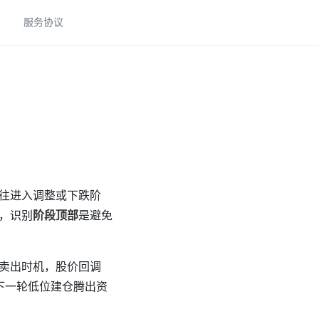
助
服务协议
往进入调整或下跌阶
，识别
阶段顶部
是避免
卖出时机，股价回调
下一轮低位建仓腾出资