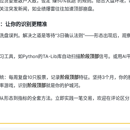
位贪婪是散户大敌，设定“赚50%就跑”的规则。结合大盘环境，
关注突发新闻，如业绩爆雷往往加速顶部崩盘。
：让你的识别更精准
洗盘误判。解决之道是等待“3日确认法则”——形态出现后，观
具，如Python的TA-Lib库自动扫描
阶段顶部
信号。或用AI
统：每周复盘10只股票，记录
阶段顶部
特征。坚持3个月，你的
概率游戏，识别
阶段顶部
就是你的护城河。
从形态到指标的全套方法。立即实践一笔交易，欢迎在评论区分