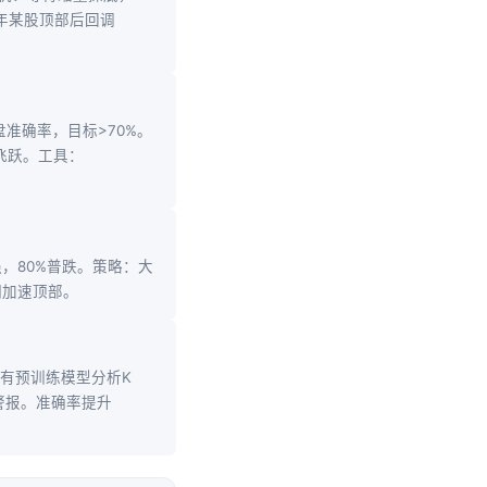
5年某股顶部后回调
准确率，目标>70%。
飞跃。工具：
强，80%普跌。策略：大
期加速顶部。
ace有预训练模型分析K
顶部警报。准确率提升