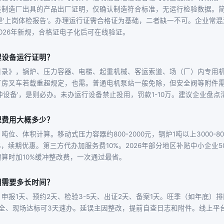
是制造厂出具的产品出厂证明，仅确认制造符合标准，无运行检验数据。简
是'上岗体检报告'。办理运行证需合格证为基础，二者缺一不可。企业常
026年新规，合格证电子化后可在线验证。
理设备运行证明？
目录》，锅炉、压力容器、电梯、起重机械、客运索道、场（厂）内专用机
厂房叉车若载重超规定，也需。普通电机泵站一般免除，但安全阀等附件
种设备'，是则必办。未办运行设备禁止投用，罚款1-10万。建议企业盘
理费用大概多少？
位、体积计算。移动式压力容器约800-2000元，锅炉1吨以上3000-8
%，续期优惠。第三方代办加服务费10%。2026年部分地区补贴中小企业
算时加10%缓冲整改费，一次通过最省。
明需要多长时间？
天：申报1天、预约2天、检验3-5天、出证2天、备案1天。旺季（如年底）
齐全、现场达标可3天速办。延误主因整改，提前自查日志和附件。线上平