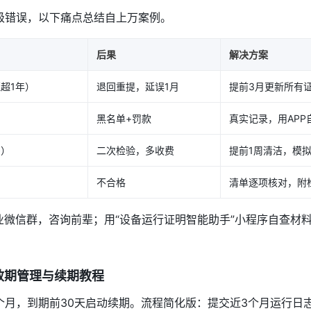
低级错误，以下痛点总结自上万案例。
后果
解决方案
超1年）
退回重提，延误1月
提前3月更新所有
黑名单+罚款
真实记录，用APP
多）
二次检验，多收费
提前1周清洁，模
不合格
清单逐项核对，附
业微信群，咨询前辈；用“设备运行证明智能助手”小程序自查材
效期管理与续期教程
个月，到期前30天启动续期。流程简化版：提交近3个月运行日