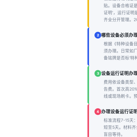
贴。设备合格证
证明'，运行证明
齐全分开管理。2
哪些设备必须办
2
根据《特种设备
须办理。日常如
备铭牌是否标'特
设备运行证明办
3
费用依设备类型、吨
告费。首次高20
线或现场刷卡。预
办理设备运行证
4
标准流程7-15
短至5天。材料
盲目等待。