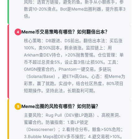
风险：选官方链接，避免钓鱼。新手从小额练手，参
数调10-20%滑点。Bot是Meme出圈利器，提升胜率3
倍。
Meme币交易策略有哪些？如何翻倍出本？
4
核心策略：DB跟进、DS前出。翻倍出本法：买后涨
100%，卖50%回本，剩余骑涨。监控链上：用
Arkham查DEV持仓，>20%抛售警惕。仓位管理：单
币不超过总资金5%，设止盈3倍/止损50%。工具：
GMGN搜索合约，Phantom一键交易。多链玩
（Solana/Base），避ETH高Gas。心态：视Meme为
彩票，赢了就跑。实战中，结合社区热度，80%项目
短期操作。坚持此法，长期盈利可期。
Meme出圈的风险有哪些？如何防骗？
5
主要风险：Rug Pull（DEV撤LP跑路）、高税黑洞、
蜜罐合约。防骗指南：1.查LP锁定
（Dexscreener）；2.看持仓分布，鲸鱼>50%危险；
3.Bubble Maps验DEV多币操控；4.避交易税>10%。