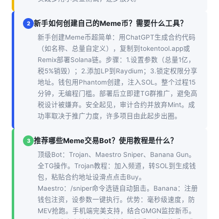
新手如何创建自己的Meme币？需要什么工具？
2
新手创建Meme币超简单：用ChatGPT生成合约代码
（如名称、总量自定义），复制到tokentool.app或
Remix部署Solana链。步骤：1.设置参数（总量1亿，
税5%销毁）；2.添加LP到Raydium；3.锁定权限分享
地址。钱包用Phantom创建，注入SOL。整个过程15
分钟，无编程门槛。部署后立即建TG群推广，避免高
税设计被嫌弃。安全起见，审计合约并放弃Mint。成
功率取决于推广力度，许多项目由此起步出圈。
推荐哪些Meme交易Bot？使用教程是什么？
3
顶级Bot：Trojan、Maestro Sniper、Banana Gun。
全TG操作。Trojan教程：加入频道，转SOL到生成钱
包，粘贴合约地址设滑点点击Buy。
Maestro：/sniper命令选链自动狙击。Banana：注册
钱包注资，设参数一键执行。优势：毫秒级速度，防
MEV抢跑。手机端完美支持，结合GMGN监控新币。