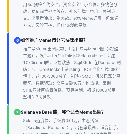
用Bot预检合约安全。资金安全：小仓位、多钱包分
散，助记词手抄离线存。社区红旗：空群、强制英
文。出圈后速出，别恋战。90%Meme归零，但掌握
方法，风险可控，抓住1%爆款足赚。
如何推广Meme币让它快速出圈？
6
推广是Meme出圈灵魂：1.设计病毒Meme图（狗/蛙
主题），发Twitter/TikTok带#SolanaMeme；2.建
TG/Discord群，空投激励；3.雇Shiller在Pump.fun刷
帖；4.上CoinGecko申请listing。KOL合作：找10K粉
博主，花100-500U喊单。制造FOMO：假装已涨分享
截图。数据驱动：交易量破10万刀推热搜。案例：
SHIB靠社区病毒传播。预算控制：初期1000U够用，
坚持3-7天见效。
Solana vs Base链，哪个适合Meme出圈？
7
Solana速度快、手续费0.01刀，生态活跃
（Raydium、Pump.fun），出圈率最高，适合新手。