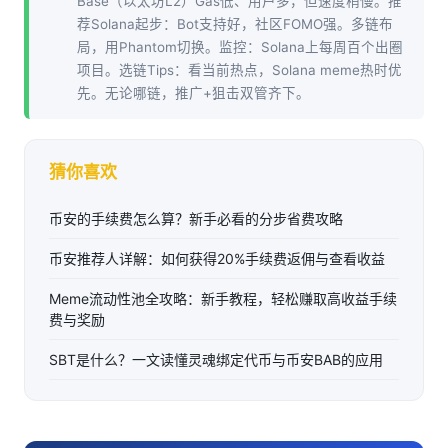
Base（以太坊L2）Gas低、用户多，但速度稍慢。推
荐Solana起步：Bot支持好，社区FOMO强。多链布
局，用Phantom切换。监控：Solana上每周百个出圈
项目。选链Tips：看当前热点，Solana meme热时优
先。无论哪链，推广+狙击双管齐下。
猜你喜欢
币安的手续费怎么算？新手必看的分步省费攻略
币安推荐人详解：如何获得20%手续费返佣与查看收益
Meme流动性池全攻略：新手教程，轻松赚取高收益手续
费与奖励
SBT是什么？一文读懂灵魂绑定代币与币安BAB的应用