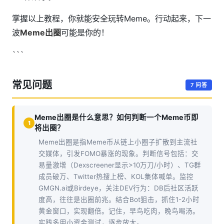
掌握以上教程，你就能安全玩转Meme。行动起来，下一
波
Meme出圈
可能是你的！
```
常见问题
7 问答
Meme出圈是什么意思？如何判断一个Meme币即
1
将出圈？
Meme出圈是指Meme币从链上小圈子扩散到主流社
交媒体，引发FOMO暴涨的现象。判断信号包括：交
易量激增（Dexscreener显示>10万刀/小时）、TG群
成员破万、Twitter热搜上榜、KOL集体喊单。监控
GMGN.ai或Birdeye，关注DEV行为：DB后社区活跃
度高，往往是出圈前兆。结合Bot狙击，抓住1-2小时
黄金窗口，实现翻倍。记住，早鸟吃肉，晚鸟喝汤。
实践多用小资金测试，逐步放大。