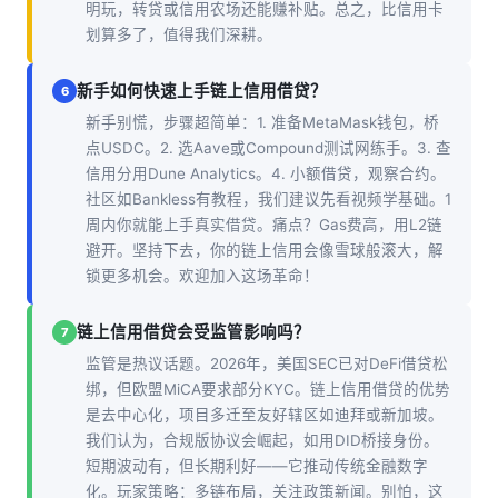
明玩，转贷或信用农场还能赚补贴。总之，比信用卡
划算多了，值得我们深耕。
新手如何快速上手链上信用借贷？
6
新手别慌，步骤超简单：1. 准备MetaMask钱包，桥
点USDC。2. 选Aave或Compound测试网练手。3. 查
信用分用Dune Analytics。4. 小额借贷，观察合约。
社区如Bankless有教程，我们建议先看视频学基础。1
周内你就能上手真实借贷。痛点？Gas费高，用L2链
避开。坚持下去，你的链上信用会像雪球般滚大，解
锁更多机会。欢迎加入这场革命！
链上信用借贷会受监管影响吗？
7
监管是热议话题。2026年，美国SEC已对DeFi借贷松
绑，但欧盟MiCA要求部分KYC。链上信用借贷的优势
是去中心化，项目多迁至友好辖区如迪拜或新加坡。
我们认为，合规版协议会崛起，如用DID桥接身份。
短期波动有，但长期利好——它推动传统金融数字
化。玩家策略：多链布局，关注政策新闻。别怕，这