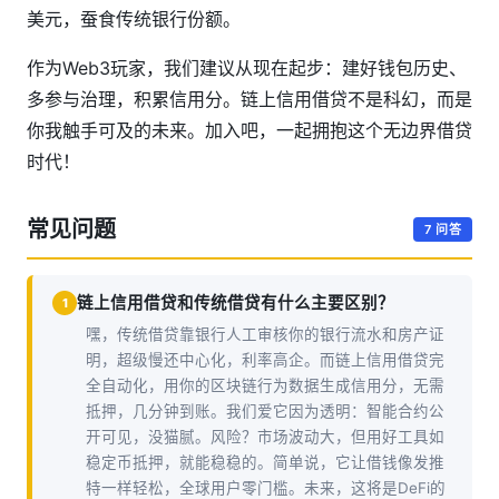
美元，蚕食传统银行份额。
作为Web3玩家，我们建议从现在起步：建好钱包历史、
多参与治理，积累信用分。链上信用借贷不是科幻，而是
你我触手可及的未来。加入吧，一起拥抱这个无边界借贷
时代！
常见问题
7 问答
链上信用借贷和传统借贷有什么主要区别？
1
嘿，传统借贷靠银行人工审核你的银行流水和房产证
明，超级慢还中心化，利率高企。而链上信用借贷完
全自动化，用你的区块链行为数据生成信用分，无需
抵押，几分钟到账。我们爱它因为透明：智能合约公
开可见，没猫腻。风险？市场波动大，但用好工具如
稳定币抵押，就能稳稳的。简单说，它让借钱像发推
特一样轻松，全球用户零门槛。未来，这将是DeFi的