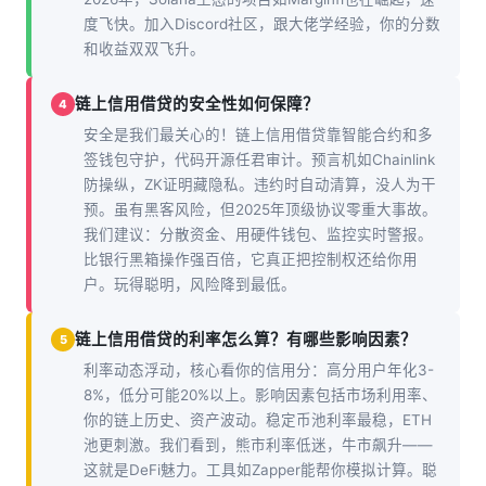
度飞快。加入Discord社区，跟大佬学经验，你的分数
和收益双双飞升。
链上信用借贷的安全性如何保障？
4
安全是我们最关心的！链上信用借贷靠智能合约和多
签钱包守护，代码开源任君审计。预言机如Chainlink
防操纵，ZK证明藏隐私。违约时自动清算，没人为干
预。虽有黑客风险，但2025年顶级协议零重大事故。
我们建议：分散资金、用硬件钱包、监控实时警报。
比银行黑箱操作强百倍，它真正把控制权还给你用
户。玩得聪明，风险降到最低。
链上信用借贷的利率怎么算？有哪些影响因素？
5
利率动态浮动，核心看你的信用分：高分用户年化3-
8%，低分可能20%以上。影响因素包括市场利用率、
你的链上历史、资产波动。稳定币池利率最稳，ETH
池更刺激。我们看到，熊市利率低迷，牛市飙升——
这就是DeFi魅力。工具如Zapper能帮你模拟计算。聪