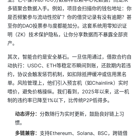
多链聚合数据入手。例如，项目会扫描你的钱包地址：你
是否频繁参与流动性挖矿？你的借贷记录有没有逾期？甚
至你的DAO投票参与度都能加分。这套系统用零知识证
明（ZK）技术保护隐私，让你分享数据而不暴露全部资
产。
其次，智能合约是安全基石。一旦信用通过，借款合约自
动执行：USDC、ETH等稳定币瞬间到账，还款期内若违
约，协议会触发惩罚机制，如扣除抵押缓冲或信用黑名
单。风险管理上，他们引入预言机（如Chainlink）实时
喂价，避免价格操纵。我们看到，2025年以来，这一机
制的违约率已降至1%以下，比传统P2P低得多。
动态评分：
分数随行为实时更新，鼓励良好链上习
惯。
多链兼容：
支持Ethereum、Solana、BSC，跨链借