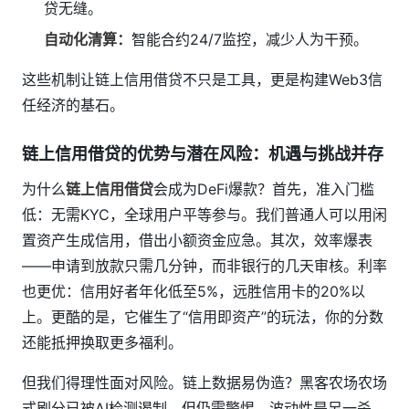
贷无缝。
自动化清算：
智能合约24/7监控，减少人为干预。
这些机制让链上信用借贷不只是工具，更是构建Web3信
任经济的基石。
链上信用借贷的优势与潜在风险：机遇与挑战并存
为什么
链上信用借贷
会成为DeFi爆款？首先，准入门槛
低：无需KYC，全球用户平等参与。我们普通人可以用闲
置资产生成信用，借出小额资金应急。其次，效率爆表
——申请到放款只需几分钟，而非银行的几天审核。利率
也更优：信用好者年化低至5%，远胜信用卡的20%以
上。更酷的是，它催生了“信用即资产”的玩法，你的分数
还能抵押换取更多福利。
但我们得理性面对风险。链上数据易伪造？黑客农场农场
式刷分已被AI检测遏制，但仍需警惕。波动性是另一杀