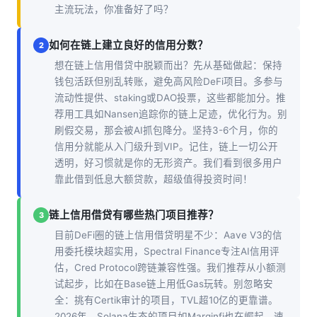
主流玩法，你准备好了吗？
如何在链上建立良好的信用分数？
2
想在链上信用借贷中脱颖而出？先从基础做起：保持
钱包活跃但别乱转账，避免高风险DeFi项目。多参与
流动性提供、staking或DAO投票，这些都能加分。推
荐用工具如Nansen追踪你的链上足迹，优化行为。别
刷假交易，那会被AI抓包降分。坚持3-6个月，你的
信用分就能从入门级升到VIP。记住，链上一切公开
透明，好习惯就是你的无形资产。我们看到很多用户
靠此借到低息大额贷款，超级值得投资时间！
链上信用借贷有哪些热门项目推荐？
3
目前DeFi圈的链上信用借贷明星不少：Aave V3的信
用委托模块超实用，Spectral Finance专注AI信用评
估，Cred Protocol跨链兼容性强。我们推荐从小额测
试起步，比如在Base链上用低Gas玩转。别忽略安
全：挑有Certik审计的项目，TVL超10亿的更靠谱。
2026年，Solana生态的项目如Marginfi也在崛起，速