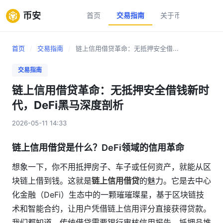
币安
首页
交易指南
关于币安
新手
首页
/
交易指南
/
链上信用借贷革命：无抵押安全借...
交易指南
链上信用借贷革命：无抵押安全借钱新时
代，DeFi黑马深度剖析
2026-05-11 14:33
链上信用借贷是什么？DeFi领域的信用革命
想象一下，你不用抵押房子、车子或任何资产，就能从区
块链上借到钱。这就是
链上信用借贷
的魅力。它是去中心
化金融（DeFi）生态中的一颗璀璀璨星，基于区块链技
术和智能合约，让用户凭借链上信用评分直接获得贷款。
我们都知道，传统借贷需要银行审核信用报告、抵押品堆