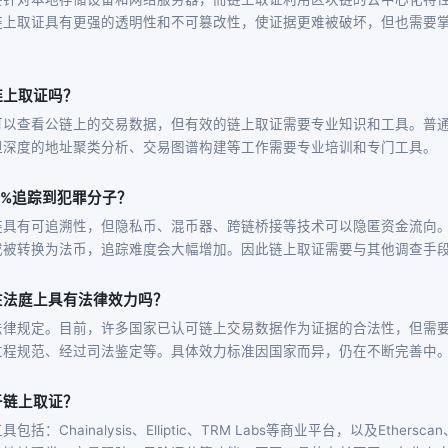
链上取证具有更强的透明性和不可篡改性，使证据更难被破坏，但也需要
链上取证吗？
可以查看公链上的交易数据，但有效的链上取证需要专业知识和工具。普
但深度的地址聚类分析、交易图谱构建等工作需要专业培训和专门工具。
0%追踪到犯罪分子？
链具有可追溯性，但隐私币、混币器、跨链桥接等技术可以隐匿资金流向
或被转换为法币，追踪难度会大幅增加。因此链上取证需要与其他调查手
在法庭上具有法律效力吗？
法律规定。目前，许多国家已认可链上交易数据作为证据的合法性，但需
过程规范、经过司法鉴定等。具体效力标准因国家而异，仍在不断完善中
于链上取证？
：Chainalysis、Elliptic、TRM Labs等商业平台，以及Etherscan