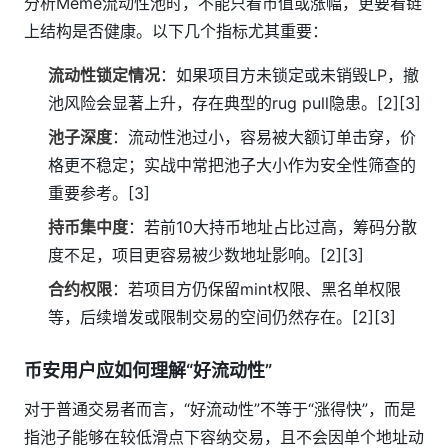
分析Meme流动性池时，不能只看市值或涨幅，更要看链
上结构是否健康。以下几个指标尤其重要：
流动性锁定情况
：如果项目方未锁定或未销毁LP，撤
池风险会显著上升，存在典型的rug pull隐患。[2][3]
池子深度
：流动性池过小，容易被大额订单击穿，价
格更不稳定；实战中常把池子大小作为安全性筛查的
重要参考。[3]
持币集中度
：若前10大持币地址占比过高，筹码分散
度不足，项目更容易被少数地址影响。[2][3]
合约权限
：若项目方仍保留mint权限、黑名单权限
等，后续增发或限制交易的空间仍然存在。[2][3]
币安用户应如何理解“好流动性”
对于普通交易者而言，“好流动性”不等于“涨得快”，而是
指池子能够在较低滑点下容纳交易，且不会因单个地址动