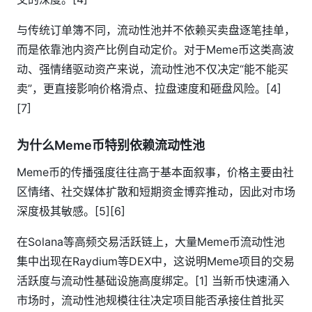
与传统订单簿不同，流动性池并不依赖买卖盘逐笔挂单，
而是依靠池内资产比例自动定价。对于Meme币这类高波
动、强情绪驱动资产来说，流动性池不仅决定“能不能买
卖”，更直接影响价格滑点、拉盘速度和砸盘风险。[4]
[7]
为什么Meme币特别依赖流动性池
Meme币的传播强度往往高于基本面叙事，价格主要由社
区情绪、社交媒体扩散和短期资金博弈推动，因此对市场
深度极其敏感。[5][6]
在Solana等高频交易活跃链上，大量Meme币流动性池
集中出现在Raydium等DEX中，这说明Meme项目的交易
活跃度与流动性基础设施高度绑定。[1] 当新币快速涌入
市场时，流动性池规模往往决定项目能否承接住首批买