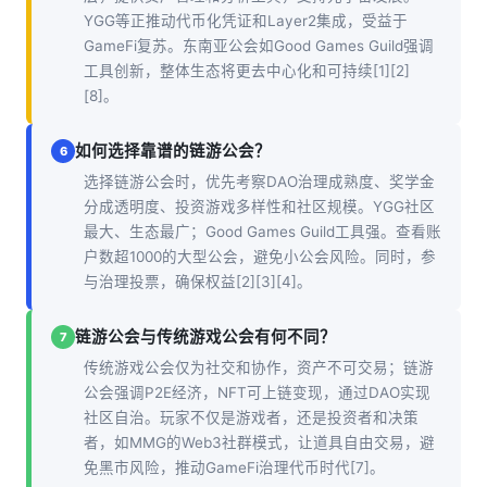
YGG等正推动代币化凭证和Layer2集成，受益于
GameFi复苏。东南亚公会如Good Games Guild强调
工具创新，整体生态将更去中心化和可持续[1][2]
[8]。
如何选择靠谱的链游公会？
6
选择链游公会时，优先考察DAO治理成熟度、奖学金
分成透明度、投资游戏多样性和社区规模。YGG社区
最大、生态最广；Good Games Guild工具强。查看账
户数超1000的大型公会，避免小公会风险。同时，参
与治理投票，确保权益[2][3][4]。
链游公会与传统游戏公会有何不同？
7
传统游戏公会仅为社交和协作，资产不可交易；链游
公会强调P2E经济，NFT可上链变现，通过DAO实现
社区自治。玩家不仅是游戏者，还是投资者和决策
者，如MMG的Web3社群模式，让道具自由交易，避
免黑市风险，推动GameFi治理代币时代[7]。