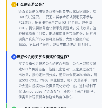
什么是链游公会？
1
链游公会是区块链游戏领域的去中心化玩家组织，以
DAO形式运营，主要通过奖学金模式赞助玩家参与
P2E游戏，投资NFT资产并优化社区价值。典型如
YGG，提供初始角色让新手免费游戏，分成收益。这
种模式降低了门槛，推动东南亚等市场扩张，同时强
调资产真实所有权和可交易性。大型公会账户超
1000，更具可持续性，能适应市场波动[1][3][4]。
链游公会的奖学金模式如何运作？
2
奖学金模式是链游公会的核心创新：公会出资购买游
戏NFT角色或设备，借给玩家使用；玩家通过游戏产
出收益，按约定比例分成，通常公会获30%-50%，玩
家50%-70%。YGG开创此模式，吸引大量新手，同时
公会通过规模效应投资多元化游戏生态。这种机制不
仅 democratize 了链游参与，还优化了资产利用率，
但需监控玩家留存和游戏热度[4][6]。