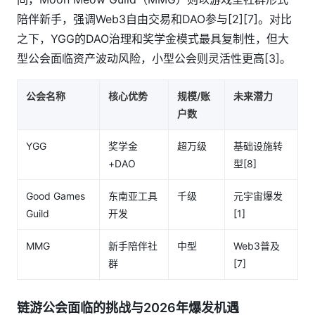
陪伴新手，强调Web3自由交易和DAO参与[2][7]。对比
之下，YGG的DAO治理和奖学金模式最具复制性，但大
型公会面临资产波动风险，小型公会则灵活性更高[3]。
公会名称
核心优势
规模/账
未来潜力
户数
YGG
奖学金
超万级
基础设施转
+DAO
型[8]
Good Games
东南亚工具
千级
元宇宙爆发
Guild
开发
[1]
MMG
新手陪伴社
中型
Web3普及
群
[7]
链游公会面临的挑战与2026年爆发机遇