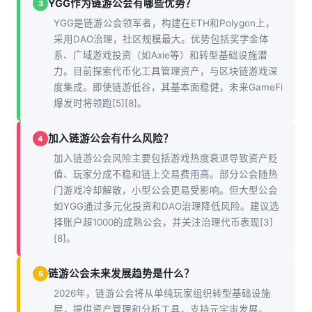
YGG作为链游公会有哪些优势？
3
YGG是链游公会领军者，构建在ETH和Polygon上，
采用DAO治理，社区规模最大。优势包括奖学金体
系、广域游戏投资（如Axie等）和转型基础设施潜
力。目前探索代币化工具管理资产，与区块链游戏深
度集成。即使链游低谷，其基本面稳健，未来GameFi
爆发时将领跑[5][8]。
加入链游公会有什么风险？
4
加入链游公会风险主要包括游戏热度衰退导致资产贬
值、玩家分成不稳和链上交易费用高。部分公会随热
门游戏冷却解散，小型公会更易受影响。但大型公会
如YGG通过多元化投资和DAO治理降低风险。建议选
择账户超1000的成熟公会，并关注治理代币表现[3]
[8]。
链游公会未来发展趋势是什么？
5
2026年，链游公会将从单纯玩家组织转型基础设施
层，提供资产管理和分析工具，支持元宇宙发展。