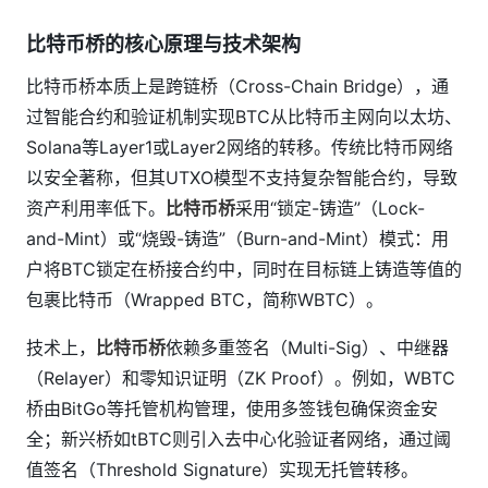
比特币桥的核心原理与技术架构
比特币桥本质上是跨链桥（Cross-Chain Bridge），通
过智能合约和验证机制实现BTC从比特币主网向以太坊、
Solana等Layer1或Layer2网络的转移。传统比特币网络
以安全著称，但其UTXO模型不支持复杂智能合约，导致
资产利用率低下。
比特币桥
采用“锁定-铸造”（Lock-
and-Mint）或“烧毁-铸造”（Burn-and-Mint）模式：用
户将BTC锁定在桥接合约中，同时在目标链上铸造等值的
包裹比特币（Wrapped BTC，简称WBTC）。
技术上，
比特币桥
依赖多重签名（Multi-Sig）、中继器
（Relayer）和零知识证明（ZK Proof）。例如，WBTC
桥由BitGo等托管机构管理，使用多签钱包确保资金安
全；新兴桥如tBTC则引入去中心化验证者网络，通过阈
值签名（Threshold Signature）实现无托管转移。