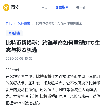
币安
首页
交易指南
关于币安
新手
首页
/
交易指南
/
比特币桥揭秘：跨链革命如何重塑...
交易指南
比特币桥揭秘：跨链革命如何重塑BTC生
态与投资机遇
2026-05-03 15:32
```html
在区块链世界中，
比特币桥
作为连接比特币主网与其他链
的关键技术，正引发一场跨链革命。它不仅解决了比特币
资产的流动性瓶颈，还为DeFi、NFT等领域注入新鲜活
力。本文将深度剖析
比特币桥
的原理、风险与未来，助你
把握Web3投资先机。