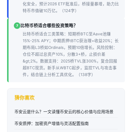
化安全，预计2026 ETF批准后，桥接量暴增，助力比
特币市值破10万亿。（124字）
比特币桥适合哪些投资策略？
7
比特币桥适合三类策略：短期桥BTC至Aave池赚
15%-25% APY；中期质押tBTC获治理+收益20%；长
期布局L3桥如Ordinals，预期10倍增长。风险控制：
仓位不超过总资产10%，分散3+桥，止损价差
&gt;2%。数据支持：2025桥TVL涨300%，复合回报
超BTC现货。新手从WBTC起步，监控TVL与攻击事
件，结合链上分析工具优化。（138字）
猜你喜欢
币安云是什么？一文读懂币安云的核心价值与应用场景
币安质押：加密资产增值与灵活配置指南