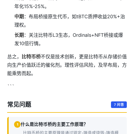
年化15%-25%。
中期
：布局桥接原生代币，如tBTC质押收益20%+治
理权。
长期
：关注比特币L3生态，Ordinals+NFT桥接或爆
发10倍行情。
总之，
比特币桥
不仅是技术创新，更是比特币从存储价值
向生产价值跃迁的催化剂。理性评估风险，及早布局，方
能乘势而起。
```
常见问题
7 问答
什么是比特币桥的主要工作原理？
1
比特币桥的主要原理是通过锁定-铸造或烧毁-铸造模