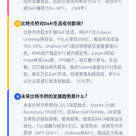
回时双重验证。如此可将风险降至1%以下，适合BTC
转DeFi赚取15%+ APY。（148字）
比特币桥对DeFi生态有何影响？
5
比特币桥极大扩展DeFi生态，将BTC注入Aave、
Uniswap等协议，TVL从零到500亿，推动年化收益
15%-30%。Ordinals NFT通过桥跨链交易量激增10
倍，RWA资产锚定BTC提升稳定性。Layer2桥如
Hope降低Gas费，TPS破万，吸引散户参与。长远
看，它打破比特币孤岛，融合Solana速度与ETH流动
性，催生万亿DeFi市场。但需警惕系统风险，桥TVL
占比过高或引发连锁崩盘。（132字）
未来比特币桥的发展趋势是什么？
6
未来比特币桥将向L2/L3深度融合，Stacks 2.0和
Rootstock TPS达1万，支持AI-DeFi与RWA。ZK桥普
及零知识隐私转移，费用趋零；政策如MiCA框架促合
规化，TVL或翻10倍至5万亿。投资热点：桥原生代币
质押（APY 20%+）、Ordinals桥NFT。挑战在于标准