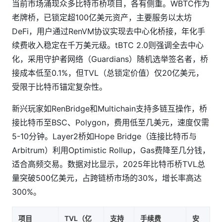
当前市场涌现众多比特币桥项目，各有侧重。WBTC作为
老牌桥，已锁定超100亿美元资产，主要服务以太坊
DeFi，用户通过RenVM协议实现去中心化桥接，年化手
续费收入稳定在千万美元级。tBTC 2.0则强调全去中心
化，采用守护者网络（Guardians）随机选举签名者，桥
接成本低至0.1%，但TVL（总锁定价值）仅20亿美元，
受限于比特币锚定复杂性。
新兴玩家如RenBridge和Multichain支持多链互操作，桥
接比特币至BSC、Polygon，费用低至几美元，速度仅需
5-10分钟。Layer2桥如Hope Bridge（连接比特币与
Arbitrum）利用Optimistic Rollup，Gas费降至几分钱，
适合高频交易。数据对比显示，2025年比特币桥TVL总
量突破500亿美元，占跨链桥市场的30%，增长率高达
300%。
项目
TVL（亿
支持
手续费
安