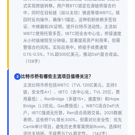
式实现跨链转移。用户将BTC锁定在源链桥接合约
中，同时在目标链（如以太坊）铸造等值WBTC。赎
回时反向操作，确保1:1锚定。这种机制依赖多签验
证、中继器和ZK证明，提升比特币流动性。主流如
WBTC使用托管多签，tBTC则全去中心化，桥接速度
从小时级缩短至分钟级，显著提高资产利用率，但需
警惕合约风险。实际应用中，桥接手续费通常
0.1%-0.5%，TVL超500亿美元，推动DeFi复合收益。
（128字）
比特币桥有哪些主流项目值得关注？
2
主流比特币桥包括WBTC（TVL 120亿美元，支持5
链，安全性A+）、tBTC（去中心化，TVL 25亿，费
用最低）、RenBridge（多链15+，速度快）和Hope
Bridge（L2优化，Gas费极低）。WBTC适合DeFi大
户，tBTC强调无托管，Ren适合高频交易。2025数据
表明，这些桥TVL增长300%，但需对比安全性：优先
Certik审计项目，避免历史黑客案例如Ronin。选择时
评估支持链、手续费与TVL稳定性。（142字）