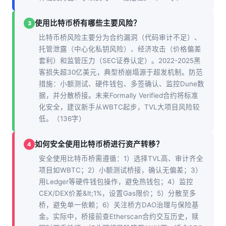
使用比特币桥有哪些主要风险？
3
比特币桥风险主要分为合约漏洞（代码审计不足）、
托管泄露（中心化私钥风险）、经济攻击（价格偏差
套利）和监管压力（SEC证券认定）。2022-2025黑
客损失超30亿美元，典型桥崩塌源于超发机制。防范
措施：小额测试、硬件钱包、多签确认、监控Dune数
据，并分散桥接。未来Formally Verified合约将标准
化安全，建议新手从WBTC起步，TVL大项目风险较
低。（136字）
如何安全使用比特币桥进行资产转移？
4
安全使用比特币桥需遵循：1）选择TVL高、审计齐全
项目如WBTC；2）小额测试桥接，确认无偏差；3）
用Ledger等硬件钱包操作，避免热钱包；4）监控
CEX/DEX价差&lt;1%，设置Gas限价；5）分散至多
桥，避免单一依赖；6）关注桥方DAO治理与保险基
金。实际中，桥接前查Etherscan合约交互历史，赎