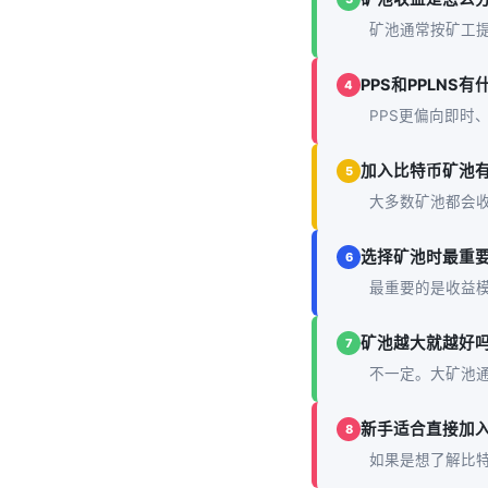
矿池通常按矿工提
PPS和PPLNS
4
PPS更偏向即时
加入比特币矿池
5
大多数矿池都会
选择矿池时最重
6
最重要的是收益
矿池越大就越好
7
不一定。大矿池
新手适合直接加
8
如果是想了解比