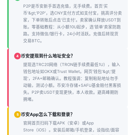
P2P是币安新手首选充值，无手续费。首页'买
币'&gt;'P2P'，选CNY支付方式如支付宝，挑高评分卖
家，下单转账后点击'已支付'。卖家确认释放USDT到
账。零基础教程：从小额10U起步，选'锁单'卖家防跑
路。支持微信/银行卡，24小时活跃。充值后转现货
交易BTC。
币安提现到什么地址安全？
4
提现选TRC20网络（TRON链手续费最低1U），输入
钱包地址如OKX或Trust Wallet。网页'钱包'&gt;'提
现'，2FA+邮箱确认。教程强调：复制粘贴地址勿手
动输，测试小额。币安冷存储+SAFU基金赔付黑客损
失。P2P卖USDT变现更快，本人收款。避高峰期防
拥堵。
币安App怎么下载和登录？
5
官网首页扫码下载APK（安卓）或App
Store（iOS）。安装后邮箱/手机登录，设指纹/面容