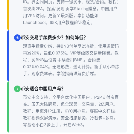
ID。界面同网页，支持一键买币、现货/合约。教程：
首次绑2FA，探索'发现'页学Staking赚息。中国用户
用VPN访问。更新至最新版，享新功能如
Launchpool。65K用户教程验证稳定。
币安交易手续费多少？如何降低？
6
现货手续费0.1%，持BNB付单享25%折，使用邀请码
再减20%，最低0.075%。VIP等级随交易量降费。教
程：买BNB后设置'手续费扣BNB'。合约费
0.02%/0.04%。无隐形费，透明计算。新手从小单练
手，观察费率表。学院指南详解费阶梯。
币安适合中国用户吗？
7
币安中文支持，全平台优化中国用户，P2P支付宝直
充。虽无大陆牌照，但全球第一交易量，2亿用户。
教程：用海外IP注册，KYC用护照。客服中文在线，
教程视频双屏演示。安全措施顶尖，冷钱包+多签。
零基础小白3步上手，开启Web3。