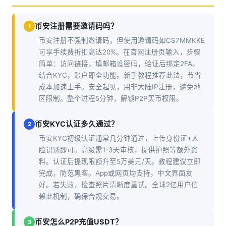
币安注册需要邀请码吗？
1
币安注册不强制邀请码，但使用邀请码如CS7MMKKE
可享手续费折扣高达20%。在官网注册页输入，步骤
简单：访问链接，填邮箱设密码，验证后绑定2FA。
结合KYC，账户即全功能。新手教程推荐此法，节省
成本加速上手。安全起见，用非大陆IP注册，避免地
区限制。整个过程5分钟，解锁P2P买币权限。
币安KYC认证多久通过？
2
币安KYC初级认证通常几分钟通过，上传身份证+人
脸识别即可。高级需1-3天审核，提供护照等额外资
料。认证后提现限额升至5万美元/天。教程建议立即
完成，防范黑客。App或网页均支持，中文界面友
好。若失败，检查照片清晰度重试。全球2亿用户信
赖此机制，确保合规交易。
币安怎么P2P充值USDT？
3