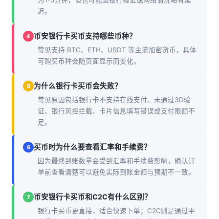
为1-5分钟，但也可能因银行验证或网络情况略有延
迟。
币安银行卡买币支持哪些币种？
4
常见支持 BTC、ETH、USDT 等主流加密货币，具体
可购买币种会随页面显示而变化。
为什么银行卡买币会失败？
5
常见原因包括银行卡不支持在线支付、未通过3D验
证、银行风控拦截、卡片信息填写错误或支付限额不
足。
买币时为什么要查看汇率和手续费？
6
因为最终到账数量会受到汇率和手续费影响，确认订
单前查看清楚可以避免实际到账金额与预期不一致。
币安银行卡买币和C2C有什么区别？
7
银行卡买币更直接，适合快速下单；C2C则是通过平