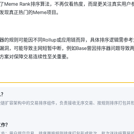
了Meme Rank排序算法，不再仅看热度，而是更关注真实用
发现真正热门的Meme项目。
器的规则可能因不同Rollup或应用链而异，具体排序逻辑需参
漏洞，可能导致主网短暂中断，例如Base曾因排序器问题导致
方案对保障交易连续性至关重要。
么？
块链扩容架构中的交易排序组件，负责接收无序交易、按规则排序打包并
。
工作？
三步：用户提交交易、排序器按规则排序打包形成批次、批次送往结算层