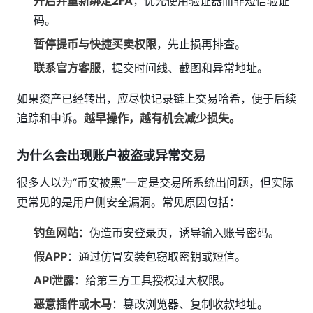
开启并重新绑定2FA
，优先使用验证器而非短信验证
码。
暂停提币与快捷买卖权限
，先止损再排查。
联系官方客服
，提交时间线、截图和异常地址。
如果资产已经转出，应尽快记录链上交易哈希，便于后续
追踪和申诉。
越早操作，越有机会减少损失。
为什么会出现账户被盗或异常交易
很多人以为“币安被黑”一定是交易所系统出问题，但实际
更常见的是用户侧安全漏洞。常见原因包括：
钓鱼网站
：伪造币安登录页，诱导输入账号密码。
假APP
：通过仿冒安装包窃取密钥或短信。
API泄露
：给第三方工具授权过大权限。
恶意插件或木马
：篡改浏览器、复制收款地址。