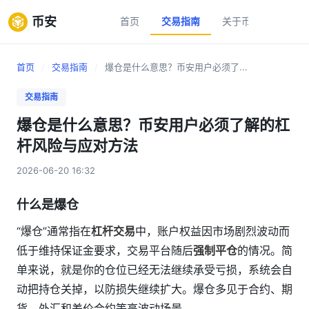
币安
首页
交易指南
关于币安
新手
首页
/
交易指南
/
爆仓是什么意思？币安用户必须了...
交易指南
爆仓是什么意思？币安用户必须了解的杠
杆风险与应对方法
2026-06-20 16:32
什么是爆仓
“爆仓”通常指在
杠杆交易
中，账户权益因市场剧烈波动而
低于维持保证金要求，交易平台随后
强制平仓
的情况。简
单来说，就是你的仓位已经无法继续承受亏损，系统会自
动把持仓关掉，以防损失继续扩大。爆仓多见于合约、期
货、外汇和差价合约等高波动场景。