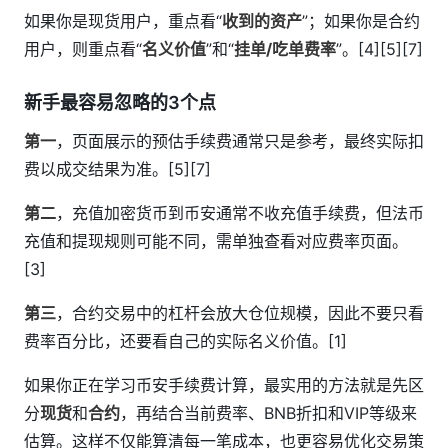
如果你是现货用户，重点看“
收到的资产
”；如果你是合约
用户，则重点看“
名义价值
”和“
挂单/吃单费率
”。[4][5][7]
新手最容易忽略的3个点
第一
，页面展示的预估手续费通常只是参考，最终实际扣
费以成交结果为准。[5][7]
第二
，充值加密货币到币安通常不收充值手续费，但法币
充值和提现规则可能不同，需单独查看对应费率页面。
[3]
第三
，合约交易中的杠杆会放大仓位规模，因此不要只看
费率百分比，还要看自己的实际名义价值。[1]
如果你正在学习币安手续费计算，最实用的方法就是先区
分
现货
和
合约
，再结合当前费率、BNB折扣和VIP等级来
估算。这样不仅能算清每一笔成本，也更容易优化交易策