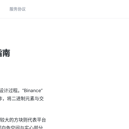
助
服务协议
指南
程。“Binance”
作，将二进制元素与交
而较大的方块则代表平台
部白色空间与实心部分