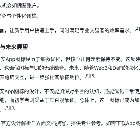
入机会如储蓄账户。
安全与个性化调整。
[4
言，让新手用户快速上手，同时满足专业交易者的效率需求。
变与未来展望
，币安App图标经历了细微优化，但核心几何元素保持不变。这反
，也确保图标与UI的无缝融合。未来，随着Web3和DeFi的深
[9][8]
表跨链交互，进一步强化其象征地位。
安App图标的设计，不仅能加深对平台的认知，还能优化日常
能，而初学者则受益于其直观象征。总体上，这一图标已成为加
[7][3]
。
基于官方设计解析与界面文档撰写，提供专业参考。如需下载App