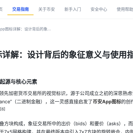
页
交易指南
关于币安
新手入门
安全中心
使用帮
pp图标详解：设计背后的象...
标详解：设计背后的象征意义与使用
计起源与核心元素
领先加密货币交易所的视觉标识，源于公司成立之初的深思熟虑设计过
 Finance”（二进制金融），这一灵感直接启发了
币安App图标
的创
][6]
叠方块构成，象征交易所中的出价（bids）和要价（asks），
于7x5网格构建，并在最终版本中引入7x7方块的旋转嵌合，内