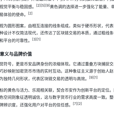
[2][5][9]
视觉平衡与稳固感。
黄色调的选择进一步强化了能量、
[2]
易体验的使命。
视为圆形图案，由相互连接的线条组成，类似于硬币形状，代表
种设计不仅简洁现代，还传达了区块链交易的本质，通过粗线条
[3][1]
和平台的可靠性。
征意义与品牌价值
觉符号，更是币安品牌身份的浓缩体现。它通过重叠方块捕捉交
巧妙映射加密货币市场的实时互动。这种象征主义源于创始人赵长鹏
[9][1]
为独特几何形状，代表区块链交易的透明与高效。
标的黄色与活力、乐观相关联，契合币安作为创新平台的定位。
色空间则象征透明诚信，这与数字货币行业的需求高度一致。整
[7][2]
牌辨识度，还强化用户对平台的信任感。