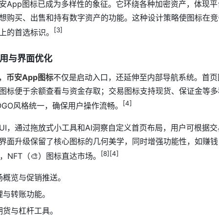
安App图标已成为多样性的象征。它环绕各种加密资产，体现
想购买、出售和持有数字资产的功能。这种设计策略使图标在竞
[3]
上的首选标识。
应用与界面优化
，
币安App图标
不仅是启动入口，还延伸至内部导航系统。首页
图标便于余额查看与资金存取；交易图标支持现货、保证金等多
[4]
OGO风格统一，确保用户操作流畅。
UI，通过拖放式小工具和AI洞察自定义首页布局，用户可根据
界面升级保留了核心图标的几何美学，同时增强功能性，如赚钱（
[8][4]
pool，NFT（🎨）图标直达市场。
场概览与促销推送。
理与转账功能。
期货与杠杆工具。