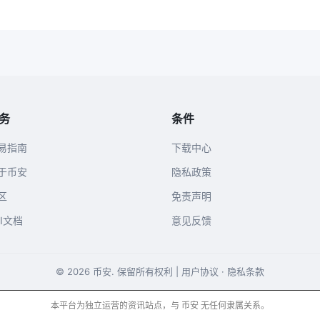
务
条件
易指南
下载中心
于币安
隐私政策
区
免责声明
PI文档
意见反馈
© 2026 币安. 保留所有权利 |
用户协议
·
隐私条款
本平台为独立运营的资讯站点，与 币安 无任何隶属关系。